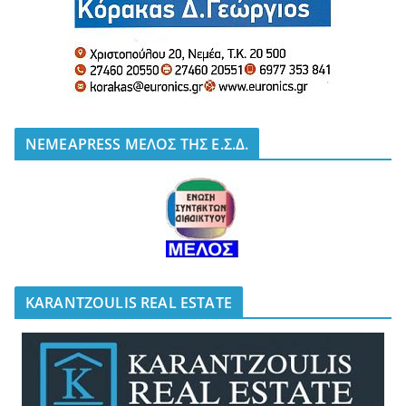
NEMEAPRESS ΜΕΛΟΣ ΤΗΣ Ε.Σ.Δ.
KARANTZOULIS REAL ESTATE