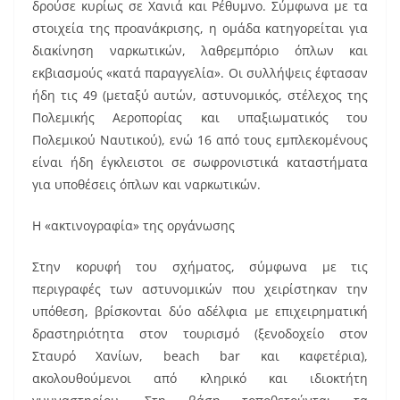
b
st
δρούσε κυρίως σε Χανιά και Ρέθυμνο. Σύμφωνα με τα
o
στοιχεία της προανάκρισης, η ομάδα κατηγορείται για
διακίνηση ναρκωτικών, λαθρεμπόριο όπλων και
o
εκβιασμούς «κατά παραγγελία». Οι συλλήψεις έφτασαν
k
ήδη τις 49 (μεταξύ αυτών, αστυνομικός, στέλεχος της
Πολεμικής Αεροπορίας και υπαξιωματικός του
Πολεμικού Ναυτικού), ενώ 16 από τους εμπλεκομένους
είναι ήδη έγκλειστοι σε σωφρονιστικά καταστήματα
για υποθέσεις όπλων και ναρκωτικών.
Η «ακτινογραφία» της οργάνωσης
Στην κορυφή του σχήματος, σύμφωνα με τις
περιγραφές των αστυνομικών που χειρίστηκαν την
υπόθεση, βρίσκονται δύο αδέλφια με επιχειρηματική
δραστηριότητα στον τουρισμό (ξενοδοχείο στον
Σταυρό Χανίων, beach bar και καφετέρια),
ακολουθούμενοι από κληρικό και ιδιοκτήτη