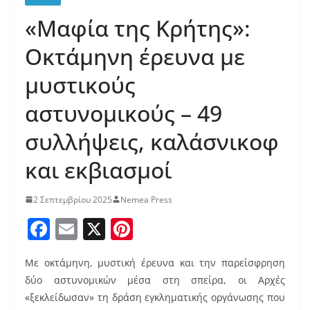
«Μαφία της Κρήτης»:
Οκτάμηνη έρευνα με
μυστικούς
αστυνομικούς – 49
συλλήψεις, καλάσνικοφ
και εκβιασμοί
2 Σεπτεμβρίου 2025
Nemea Press
F
E
X
Pi
a
m
nt
Με οκτάμηνη, μυστική έρευνα και την παρείσφρηση
c
ai
er
δύο αστυνομικών μέσα στη σπείρα, οι Αρχές
e
l
e
«ξεκλείδωσαν» τη δράση εγκληματικής οργάνωσης που