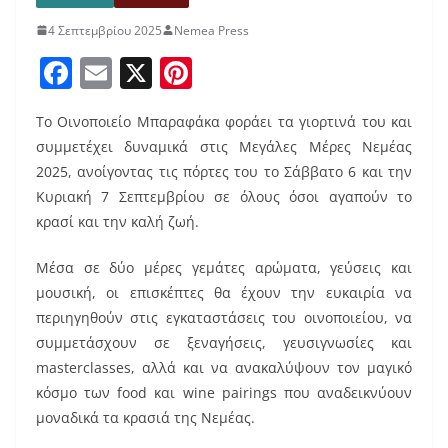
4 Σεπτεμβρίου 2025
Nemea Press
F
E
X
Pi
a
m
nt
Το Οινοποιείο Μπαραφάκα φοράει τα γιορτινά του και
c
ai
er
συμμετέχει δυναμικά στις Μεγάλες Μέρες Νεμέας
e
l
e
2025, ανοίγοντας τις πόρτες του το Σάββατο 6 και την
b
st
Κυριακή 7 Σεπτεμβρίου σε όλους όσοι αγαπούν το
o
κρασί και την καλή ζωή.
o
Μέσα σε δύο μέρες γεμάτες αρώματα, γεύσεις και
k
μουσική, οι επισκέπτες θα έχουν την ευκαιρία να
περιηγηθούν στις εγκαταστάσεις του οινοποιείου, να
συμμετάσχουν σε ξεναγήσεις, γευσιγνωσίες και
masterclasses, αλλά και να ανακαλύψουν τον μαγικό
κόσμο των food και wine pairings που αναδεικνύουν
μοναδικά τα κρασιά της Νεμέας.