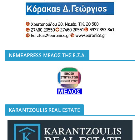
NEMEAPRESS ΜΕΛΟΣ ΤΗΣ Ε.Σ.Δ.
KARANTZOULIS REAL ESTATE