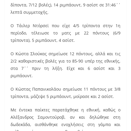
δίποντα, 7/12 βολές), 14 ριμπάουντ, 9 ασίστ σε 31:46΄΄
λεπτά συμμετοχής.
Ο Τάιλερ Ντόρσεϊ που είχε 4/5 τρίποντα στην 1η
περίοδο, τέλειωσε το ματς με 22 πόντους (6/9
τρίποντα), 5 ριμπάουντ, 4 ασίστ.
Ο Κώστα Σλούκας σημείωσε 12 πόντους, αλλά και τις
2/2 καθοριστικές βολές για το 85-90 υπέρ της εθνικής,
στα 7΄΄ πριν τη λήξη. Είχε και 6 ασίστ και 3
ριμπάουντ.
Ο Κώστας Παπανικολάου σημείωσε 11 πόντους με 3/8
τρίποντα, μάζεψε 5 ριμπάουντ, μοίρασε και 2 ασίστ.
Mε έντεκα παίκτες παρατάχθηκε η εθνική, καθώς ο
Αλέξανδρος Σαμοντούροβ, αν και δηλώθηκε στη
δωδεκάδα, αισθάνθηκε ενοχλήσεις στη γάμπα και