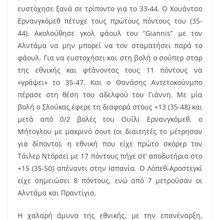
ευστόχησε ξανά σε τρίποντο για το 33-44. Ο Χουάντσο
Ερνανγκόμεθ πέτυχε τους πρώτους πόντους του (35-
44). Ακολούθησε γκολ φάουλ του “Giannis” με τον
Αλντάμα να μην μπορεί να τον σταματήσει παρά το
φάουλ. Για να ευστοχήσει και στη βολή ο σούπερ σταρ
της εθνικής και φτάνοντας τους 11 πόντους να
«γράψει» το 35-47. Και ο Θανάσης Αντετοκούνμπο
πέρασε στη θέση του αδελφού του Γιάννη. Με μία
βολή ο Σλούκας έφερε τη διαφορά στους +13 (35-48) και
μετά από 0/2 βολές του Ουίλι Ερνανγκόμεθ, ο
Μήτογλου με μακρινό σουτ (οι διαιτητές το μέτρησαν
για δίποντο), η εθνική που είχε πρώτο σκόρερ τον
Τάιλερ Ντόρσεϊ με 17 πόντους πήγε στ’ αποδυτήρια στο
+15 (35-50) απέναντι στην Ισπανία. Ο Λόπεθ-Αροστεγκί
είχε σημειώσει 8 πόντους, ενώ από 7 μετρούσαν οι
Αλντάμα και Πραντίγια.
Η χαλαρή άμυνα της εθνικής, με την επανέναρξη,