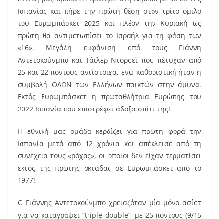
e
l
e
Ισπανίας και πήρε την πρώτη θέση στον τρίτο όμιλο
b
st
του Ευρωμπάσκετ 2025 και πλέον την Κυριακή ως
o
πρώτη θα αντιμετωπίσει το Ισραήλ για τη φάση των
«16». Μεγάλη εμφάνιση από τους Γιάννη
o
Αντετοκούνμπο και Τάιλερ Ντόρσεϊ που πέτυχαν από
k
25 και 22 πόντους αντίστοιχα, ενώ καθοριστική ήταν η
συμβολή ΟΛΩΝ των Ελλήνων παικτών στην άμυνα.
Εκτός Ευρωμπάσκετ η πρωταθλήτρια Ευρώπης του
2022 Ισπανία που επιστρέφει άδοξα σπίτι της!
H εθνική μας ομάδα κερδίζει για πρώτη φορά την
Ισπανία μετά από 12 χρόνια και απέκλεισε από τη
συνέχεια τους «ρόχας», οι οποίοι δεν είχαν τερματίσει
εκτός της πρώτης οκτάδας σε Ευρωμπάσκετ από το
1977!
Ο Γιάννης Αντετοκούνμπο χρειαζόταν μία μόνο ασίστ
για να καταγράψει “triple double”, με 25 πόντους (9/15