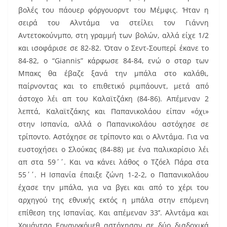
βολές του πάουερ φόργουορντ του Μέμφις. Ήταν η
σειρά του Αλντάμα να στείλει τον Γιάννη
Αντετοκούνμπο, στη γραμμή των βολών, αλλά είχε 1/2
και ισοφάρισε σε 82-82. Όταν ο Σεντ-Σουπερί έκανε το
84-82, ο “Giannis” κάρφωσε 84-84, ενώ ο σταρ των
Μπακς θα έβαζε ξανά την μπάλα στο καλάθι,
παίρνοντας και το επιθετικό ριμπάουντ, μετά από
άστοχο λέι απ του Καλαϊτζάκη (84-86). Απέμεναν 2
λεπτά, Καλαϊτζάκης και Παπανικολάου είπαν «όχι»
στην Ισπανία, αλλά ο Παπανικολάου αστόχησε σε
τρίποντο. Αστόχησε σε τρίποντο και ο Αλντάμα. Για να
ευστοχήσει ο Σλούκας (84-88) με ένα παλικαρίσιο λέι
απ στα 59΄΄. Και να κάνει λάθος ο Τζόελ Πάρα στα
55΄΄. Η Ισπανία έπαιξε ζώνη 1-2-2, ο Παπανικολάου
έχασε την μπάλα, για να βγει και από το χέρι του
αρχηγού της εθνικής εκτός η μπάλα στην επόμενη
επίθεση της Ισπανίας. Και απέμεναν 33’’. Αλντάμα και
Χουάντσο Ερνανγκόμεθ αστόχησαν σε δύο διαδοχικά