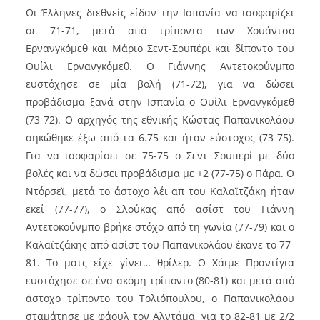
Οι Έλληνες διεθνείς είδαν την Ισπανία να ισοφαρίζει
σε 71-71, μετά από τρίποντα των Χουάντσο
Ερνανγκόμεθ και Μάριο Σεντ-Σουπέρι και δίποντο του
Ουίλι Ερνανγκόμεθ. Ο Γιάννης Αντετοκούνμπο
ευστόχησε σε μία βολή (71-72), για να δώσει
προβάδισμα ξανά στην Ισπανία ο Ουίλι Ερνανγκόμεθ
(73-72). Ο αρχηγός της εθνικής Κώστας Παπανικολάου
σηκώθηκε έξω από τα 6.75 και ήταν εύστοχος (73-75).
Για να ισοφαρίσει σε 75-75 ο Σεντ Σουπερί με δύο
βολές και να δώσει προβάδισμα με +2 (77-75) ο Πάρα. Ο
Ντόρσεϊ, μετά το άστοχο λέι απ του Καλαϊτζάκη ήταν
εκεί (77-77), ο Σλούκας από ασίστ του Γιάννη
Αντετοκούνμπο βρήκε στόχο από τη γωνία (77-79) και ο
Καλαϊτζάκης από ασίστ του Παπανικολάου έκανε το 77-
81. Το ματς είχε γίνει… θρίλερ. Ο Χάιμε Πραντίγια
ευστόχησε σε ένα ακόμη τρίποντο (80-81) και μετά από
άστοχο τρίποντο του Τολιόπουλου, ο Παπανικολάου
σταμάτησε με φάουλ τον Αλντάμα, για το 82-81 με 2/2