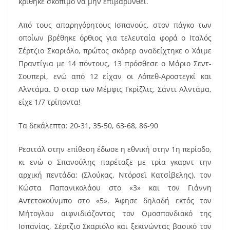
κρίθηκε σκόπιμο να μην επιβαρυνθεί.
Από τους απαρηγόρητους Ισπανούς, στον πάγκο των
οποίων βρέθηκε όρθιος για τελευταία φορά ο Ιταλός
Σέρτζιο Σκαριόλο, πρώτος σκόρερ αναδείχτηκε ο Χάιμε
Πραντίγια με 14 πόντους, 13 πρόσθεσε ο Μάριο Σεντ-
Σουπερί, ενώ από 12 είχαν οι Λόπεθ-Αροστεγκί και
Αλντάμα. Ο σταρ των Μέμφις Γκρίζλις, Σάντι Αλντάμα,
είχε 1/7 τρίποντα!
Τα δεκάλεπτα: 20-31, 35-50, 63-68, 86-90
Ρεσιτάλ στην επίθεση έδωσε η εθνική στην 1η περίοδο,
κι ενώ ο Σπανούλης παρέταξε με τρία γκαρντ την
αρχική πεντάδα: (Σλούκας, Ντόρσεϊ Κατσίβελης), τον
Κώστα Παπανικολάου στο «3» και τον Γιάννη
Αντετοκούνμπο στο «5». Άφησε δηλαδή εκτός τον
Μήτογλου αιφνιδιάζοντας τον Ομοσπονδιακό της
Ισπανίας, Σέρτζιο Σκαριόλο και ξεκινώντας βασικό τον