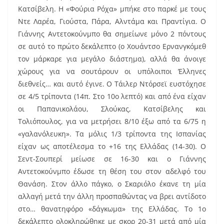
Κατσίβελη. Η «Φούρια Ρόχα» μπήκε στο παρκέ με τους
Ντε Λαρέα, Γιούστα, Πάρα, Αλντάμα και Πραντίγια. Ο
Γιάννης Αντετοκούνμπο θα σημείωνε μόνο 2 πόντους
σε αυτό το πρώτο δεκάλεπτο (ο Χουάντσο Ερνανγκόμεθ
τον μάρκαρε για μεγάλο διάστημα), αλλά θα άνοιγε
χώρους για να σουτάρουν οι υπόλοιποι Έλληνες
διεθνείς… και αυτό έγινε. Ο Τάιλερ Ντόρσεϊ ευστόχησε
σε 4/5 τρίποντα (14π. Στο 10ο λεπτό) και από ένα είχαν
οι Παπανικολάου, Σλούκας, Κατσίβελης και
Τολιόπουλος, για να μετρήσει 8/10 έξω από τα 6/75 η
«γαλανόλευκη». Τα μόλις 1/3 τρίποντα της Ισπανίας
είχαν ως αποτέλεσμα το +16 της Ελλάδας (14-30). Ο
Σεντ-Σουπερί μείωσε σε 16-30 και ο Γιάννης
Αντετοκούνμπο έδωσε τη θέση του στον αδελφό του
Θανάση. Στον άλλο πάγκο, ο Σκαριόλο έκανε τη μία
αλλαγή μετά την άλλη προσπαθώντας να βρει αντίδοτο
στο… θανατηφόρο «δάγκωμα» της Ελλάδας. Το 1ο
δεκάλεπτο ολοκληρώθηκε με σκορ 20-31 μετά από μία