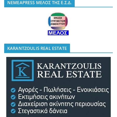
NEMEAPRESS ΜΕΛΟΣ ΤΗΣ Ε.Σ.Δ.
KARANTZOULIS REAL ESTATE