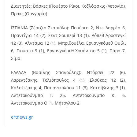
Διαιτητές: Βάσκες (Πουέρτο Ρίκο), Κοζλόφσκις (Λετονία),
Πρακς (Ουγγαρία)
ΙΣΠΑΝΙΑ (Σέρτζιο Σκαριόλο): Πουέρτο 2, Ντε Λαρρέα 6,
Πραντίγια 14 (2), Σεντ-Σουπερί 13 (1), Λόπεθ-Αροστεγκί
12 (3), Αλντάμα 12 (1), Μπριθουέλα, Ερνανγκόμεθ Ουίλι
6, Γιούστα 9 (1), Ερνανγκόμεθ Χουάντσο 5 (1), Πάρα 7,
Σίμα
ΕΛΛΑΔΑ (Βασίλης Σπανούλης): Ντόρσεϊ 22 (6),
Λαρεντζάκης, Τολιόπουλος 4 (1), Σλούκας 12 (2),
Καλαϊτζάκης 4, Παπανικολάου 11 (3), Κατσίβελης 3 (1),
Αντετοκούνμπο Γ. 25, Αντετοκούνμπο Κ. 6,
Αντετοκούνμπο Θ. 1, Μήτογλου 2
ertnews.gr