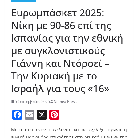
Ευρωμπάσκετ 2025:
Νίκη με 90-86 επί της
Ισπανίας για την εθνική
με συγκλονιστικούς
Γιάννη και Ντόρσεϊ –
Tην Κυριακή με το
Ισραήλ για τους «16»
5 Σεπτεμβρίου 2025
Nemea Press
F
E
X
Pi
a
m
nt
Μετά από έναν συγκλονιστικό σε εξέλιξη αγώνα η
c
ai
er
εθνική μας ομάδα επικράτησε στη Λεμεσό με 90-86 της