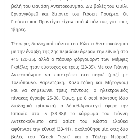
βολή του Θανάση Αντετοκούνμπο, 2/2 βολές του Ουίλι
Ερνανγκόμεθ και δίποντο του Γιόσεπ Πουέρτο. Οι
Γιούστα και Πραντίγια είχαν από 4 πόντους για τους
Ίβηρες.
Τέσσερις διαδοχικοί πόντοι του Κώστα Αντετοκούνμπο
με την έναρξη της 2ης περιόδου έφεραν την εθνική στο
+15 (20-35), αλλά ο πάουερ φόργουορντ των Μέμφις
Γκρίζλις ήταν εύστοχος σε τρεις (23-35). Με τον Γιάννη
Αντεοκούνμπο να επιστρέφει στο παρκέ (μαζί με
Τολιόπουλο, Λαρεντζάκη, Καλαϊτζάκη και Μήτογλου)
και να σημειώνει τρεις πόντους, ο ηλεκτρονικός
πίνακας έγραψε 25-38. Όμως, με 8 σερί πόντους (δύο
διαδοχικά τρίποντα), ο Λόπεθ-Αροστεγκί έφερε την
Ισπανία στο -5 (33-38)! Το κάρφωμα του Γιάννη
Αντετοκούνμπο από ασίστ του Κώστα Σλούκα
αφύπνισε την εθνική (33-41) , ακολούθησε μία στις δύο
βολές του “Greek Freak” και ο Τάιλερ Ντόρσεϊ