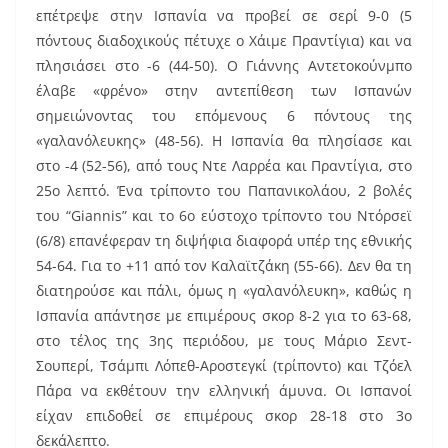
επέτρεψε στην Ισπανία να προβεί σε σερί 9-0 (5
πόντους διαδοχικούς πέτυχε ο Χάιμε Πραντίγια) και να
πλησιάσει στο -6 (44-50). Ο Γιάννης Αντετοκούνμπο
έλαβε «φρένο» στην αντεπίθεση των Ισπανών
σημειώνοντας του επόμενους 6 πόντους της
«γαλανόλευκης» (48-56). Η Ισπανία θα πλησίασε και
στο -4 (52-56), από τους Ντε Λαρρέα και Πραντίγια, στο
25ο λεπτό. Ένα τρίποντο του Παπανικολάου, 2 βολές
του “Giannis” και το 6ο εύστοχο τρίποντο του Ντόρσεϊ
(6/8) επανέφεραν τη διψήφια διαφορά υπέρ της εθνικής
54-64. Για το +11 από τον Καλαϊτζάκη (55-66). Δεν θα τη
διατηρούσε και πάλι, όμως η «γαλανόλευκη», καθώς η
Ισπανία απάντησε με επιμέρους σκορ 8-2 για το 63-68,
στο τέλος της 3ης περιόδου, με τους Μάριο Σεντ-
Σουπερί, Τσάμπι Λόπεθ-Αροστεγκί (τρίποντο) και Τζόελ
Πάρα να εκθέτουν την ελληνική άμυνα. Οι Ισπανοί
είχαν επιδοθεί σε επιμέρους σκορ 28-18 στο 3ο
δεκάλεπτο.