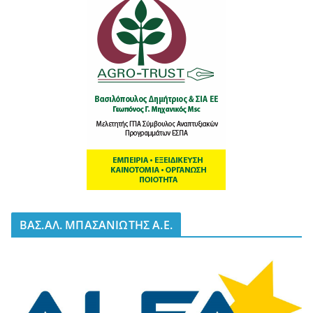
BΑΣ.ΑΛ. ΜΠΑΣΑΝΙΩΤΗΣ Α.Ε.