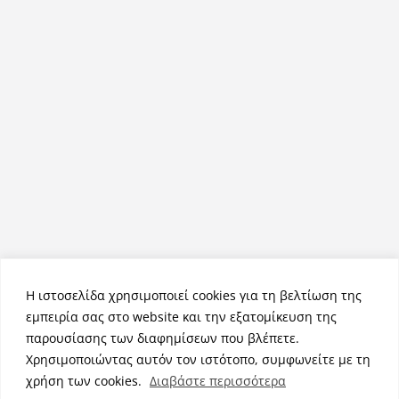
Η ιστοσελίδα χρησιμοποιεί cookies για τη βελτίωση της
εμπειρία σας στο website και την εξατομίκευση της
παρουσίασης των διαφημίσεων που βλέπετε.
Χρησιμοποιώντας αυτόν τον ιστότοπο, συμφωνείτε με τη
Πνευματικά Δικαιώματα © 2026
NemeaPress
. Τα πνευματικά
χρήση των cookies.
Διαβάστε περισσότερα
δικαιώματα προστατεύονται.