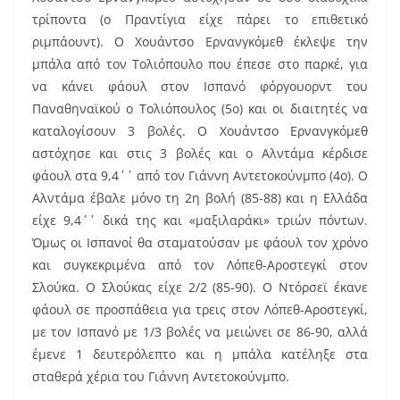
τρίποντα (ο Πραντίγια είχε πάρει το επιθετικό
ριμπάουντ). Ο Χουάντσο Ερνανγκόμεθ έκλεψε την
μπάλα από τον Τολιόπουλο που έπεσε στο παρκέ, για
να κάνει φάουλ στον Ισπανό φόργουορντ του
Παναθηναϊκού ο Τολιόπουλος (5ο) και οι διαιτητές να
καταλογίσουν 3 βολές. Ο Χουάντσο Ερνανγκόμεθ
αστόχησε και στις 3 βολές και ο Αλντάμα κέρδισε
φάουλ στα 9,4΄΄ από τον Γιάννη Αντετοκούνμπο (4ο). Ο
Αλντάμα έβαλε μόνο τη 2η βολή (85-88) και η Ελλάδα
είχε 9,4΄΄ δικά της και «μαξιλαράκι» τριών πόντων.
Όμως οι Ισπανοί θα σταματούσαν με φάουλ τον χρόνο
και συγκεκριμένα από τον Λόπεθ-Αροστεγκί στον
Σλούκα. Ο Σλούκας είχε 2/2 (85-90). Ο Ντόρσεϊ έκανε
φάουλ σε προσπάθεια για τρεις στον Λόπεθ-Αροστεγκί,
με τον Ισπανό με 1/3 βολές να μειώνει σε 86-90, αλλά
έμενε 1 δευτερόλεπτο και η μπάλα κατέληξε στα
σταθερά χέρια του Γιάννη Αντετοκούνμπο.