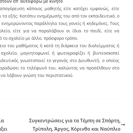
στούν επ’ αυτοφόρω με κινητό
απαγόρευση κάποιος μαθητής είτε κατέχει εμφανώς, είτε
ι τα εξής: Κατόπιν ενημέρωσής του από τον εκπαιδευτικό, ο
α ενημερώνοντας παράλληλα τους γονείς ή κηδεμόνες. Τους
είο, είτε για να παραλάβουν οι ίδιοι το παιδί, είτε να
 το σχολείο με άλλο, πρόσφορο τρόπο.
εια του μαθήματος ή κατά τη διάρκεια του διαλείμματος ή
χολείο, μαγνητοφωνεί ή φωτογραφίζει ή βιντεοσκοπεί
ιδευτικός γνωστοποιεί το γεγονός στο Διευθυντή, ο οποίος
παραδώσει το τηλέφωνό του, καλώντας να προσέλθουν στο
υ να λάβουν γνώση του περιστατικού.
ία
Συγκεντρώσεις για τα Τέμπη σε Σπάρτη,
άξει
Τρίπολη, Άργος, Κόρινθο και Ναύπλιο