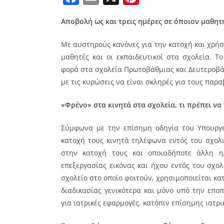
a
m
nt
Αποβολή ως και τρεις ημέρες σε όποιον μαθητ
c
ai
er
e
l
e
Με αυστηρούς κανόνες για την κατοχή και χρή
b
st
μαθητές και οι εκπαιδευτικοί στα σχολεία. 
φορά στα σχολεία Πρωτοβάθμιας και Δευτεροβάθ
o
με τις κυρώσεις να είναι σκληρές για τους παρα
o
k
«Φρένο» στα κινητά στα σχολεία, τι πρέπει να
Σύμφωνα με την επίσημη οδηγία του Υπουργεί
κατοχή τους κινητά τηλέφωνα εντός του σχολ
στην κατοχή τους και οποιαδήποτε άλλη η
επεξεργασίας εικόνας και ήχου εντός του σχο
σχολείο στο οποίο φοιτούν, χρησιμοποιείται κατ
διαδικασίας γενικότερα και μόνο υπό την επο
για ιατρικές εφαρμογές, κατόπιν επίσημης ιατρ