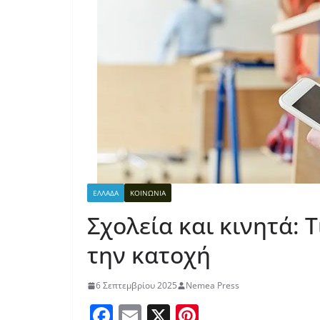
ΕΛΛΑΔΑ
ΚΟΙΝΩΝΙΑ
Σχολεία και κινητά: Τ
την κατοχή
6 Σεπτεμβρίου 2025
Nemea Press
F
E
X
Pi