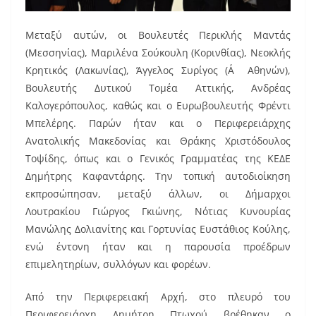
Μεταξύ αυτών, οι Βουλευτές Περικλής Μαντάς
(Μεσσηνίας), Μαριλένα Σούκουλη (Κορινθίας), Νεοκλής
Κρητικός (Λακωνίας), Άγγελος Συρίγος (Α΄ Αθηνών),
Βουλευτής Δυτικού Τομέα Αττικής, Ανδρέας
Καλογερόπουλος, καθώς και ο Ευρωβουλευτής Φρέντι
Μπελέρης. Παρών ήταν και ο Περιφερειάρχης
Ανατολικής Μακεδονίας και Θράκης Χριστόδουλος
Τοψίδης, όπως και ο Γενικός Γραμματέας της ΚΕΔΕ
Δημήτρης Καφαντάρης. Την τοπική αυτοδιοίκηση
εκπροσώπησαν, μεταξύ άλλων, οι Δήμαρχοι
Λουτρακίου Γιώργος Γκιώνης, Νότιας Κυνουρίας
Μανώλης Δολιανίτης και Γορτυνίας Ευστάθιος Κούλης,
ενώ έντονη ήταν και η παρουσία προέδρων
επιμελητηρίων, συλλόγων και φορέων.
Από την Περιφερειακή Αρχή, στο πλευρό του
Περιφερειάρχη Δημήτρη Πτωχού βρέθηκαν ο