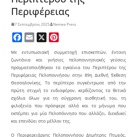
Περιφέρειας
7 Σεπτεμβρίου 2025
Nemea Press
F
E
X
Pi
a
m
nt
Με εντυπωσιακή συμμετοχή επισκεπτών, έντονη
c
ai
er
ζωντάνια και γνήσιες πελοποννησιακές γεύσεις
e
l
e
πραγματοποιήθηκαν τα εγκαίνια του Περιπτέρου της
b
st
Περιφέρειας Πελοποννήσου στην 89η Διεθνή Έκθεση
o
Θεσσαλονίκης. Το περίπτερο συγκέντρωσε από την
πρώτη στιγμή το ενδιαφέρον, κερδίζοντας τα θετικά
o
σχόλια όλων για τη σύγχρονη αισθητική του, τη
k
φιλοξενία που πρόσφερε αλλά και το μήνυμα που
εκπέμπει για μία Πελοπόννησο που αλλάζει, διεκδικεί
και επενδύει στο μέλλον της.
Ο Περιφερειάρχης Πελοποννήσου Δημήτρης Πτωχός,