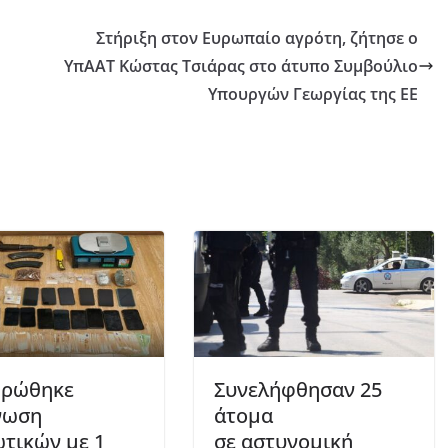
Στήριξη στον Ευρωπαίο αγρότη, ζήτησε ο
ΥπΑΑΤ Κώστας Τσιάρας στο άτυπο Συμβούλιο
Υπουργών Γεωργίας της ΕΕ
θρώθηκε
Συνελήφθησαν 25
νωση
άτομα
τικών με 1
σε αστυνομική