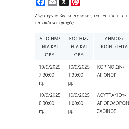
F
E
X
Pi
a
m
nt
Λόγω εργασιών συντήρησης του Δικτύου του 
c
ai
er
παρακάτω περιοχές:
e
l
e
b
st
ΑΠΌ ΗΜ/
ΈΩΣ ΗΜ/
ΔΉΜΟΣ/
o
ΝΊΑ ΚΑΙ
ΝΊΑ ΚΑΙ
ΚΟΙΝΌΤΗΤΑ
o
ΏΡΑ
ΏΡΑ
k
10/9/2025
10/9/2025
ΚΟΡΙΝΘΙΩΝ/
7:30:00
1:30:00
ΑΓΙΟΝΟΡΙ
πμ
μμ
10/9/2025
10/9/2025
ΛΟΥΤΡΑΚΙΟΥ-
8:30:00
1:00:00
ΑΓ.ΘΕΟΔΩΡΩΝ
πμ
μμ
ΣΧΟΙΝΟΣ