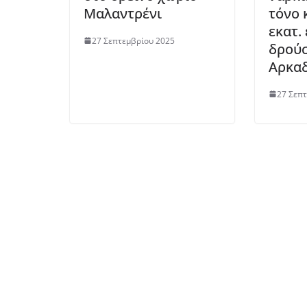
Μαλαντρένι
τόνο 
εκατ.
27 Σεπτεμβρίου 2025
δρούσ
Αρκα
27 Σεπ