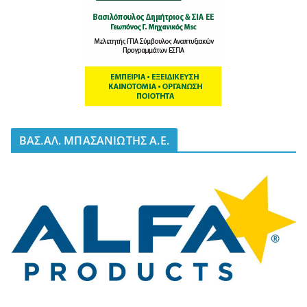
BΑΣ.ΑΛ. ΜΠΑΣΑΝΙΩΤΗΣ Α.Ε.