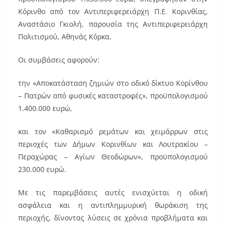
e
l
e
Κόρινθο από τον Αντιπεριφερειάρχη Π.Ε. Κορινθίας,
b
st
Αναστάσιο Γκιολή, παρουσία της Αντιπεριφερειάρχη
o
Πολιτισμού, Αθηνάς Κόρκα.
o
Οι συμβάσεις αφορούν:
k
την «Αποκατάσταση ζημιών στο οδικό δίκτυο Κορίνθου
– Πατρών από φυσικές καταστροφές», προϋπολογισμού
1.400.000 ευρώ,
και τον «Καθαρισμό ρεμάτων και χειμάρρων στις
περιοχές των Δήμων Κορινθίων και Λουτρακίου –
Περαχώρας – Αγίων Θεοδώρων», προϋπολογισμού
230.000 ευρώ.
Με τις παρεμβάσεις αυτές ενισχύεται η οδική
ασφάλεια και η αντιπλημμυρική θωράκιση της
περιοχής, δίνοντας λύσεις σε χρόνια προβλήματα και