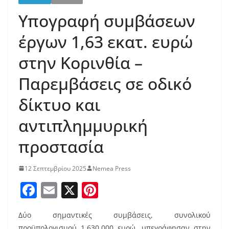
Υπογραφή συμβάσεων
έργων 1,63 εκατ. ευρώ
στην Κορινθία –
Παρεμβάσεις σε οδικό
δίκτυο και
αντιπλημμυρική
προστασία
12 Σεπτεμβρίου 2025
Nemea Press
F
E
X
Pi
a
m
nt
Δύο σημαντικές συμβάσεις, συνολικού
c
ai
er
προϋπολογισμού 1.630.000 ευρώ, υπεγράφησαν στην