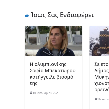
Ίσως Σας Ενδιαφέρει
Η ολυμπιονίκης
Σε ετ
Σοφία Μπεκατώρου
Δήμος
κατήγγειλε βιασμό
Μυκην
της
χιονό
ορειν
16 Ιανουαρίου 2021
16 Ιανο