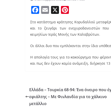
F
E
X
Pi
a
m
nt
Στο κατάστημα κράτησης Κορυδαλλού μεταφέρθ
c
ai
er
και το ζευγάρι των ενεχυροδανειστών που
e
l
e
κειμηλίων Ιεράς Μονής των Καλαβρύτων.
b
st
Οι άλλοι δυο που εμπλέκονται στην ίδια υπόθ
o
o
Η απολογία τους για το κακούργημα που φέρον
k
και πως δεν έχουν καμία ανάμειξη, διήρκησε 13
Ελλάδα – Τουρκία 68-94: Ένα όνειρο που έ
εφιάλτης – Με Φινλανδία για το χάλκινο
μετάλλιο