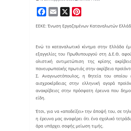
F
E
X
Pi
a
m
nt
ΕΕΚΕ: Ένωση Εργαζομένων Καταναλωτών Ελλά
c
ai
er
e
l
e
b
st
Ενώ το καταναλωτικό κίνημα στην Ελλάδα έμε
εξαγγελίες του Πρωθυπουργού στη Δ.Ε.Θ, αφο
o
ολιστική αντιμετώπιση της κρίσης ακρίβει
o
πανευρωπαϊκής πρωτιάς στην ακρίβεια προϊόντω
k
Σ. Αναγνωστόπουλος, η θητεία του οποίου 
αισχροκέρδειας στην ελληνική αγορά προϊ
ανακρίβειες στην πρόσφατη έρευνα που δημοσ
είδη.
Έτσι, για να «αποδείξει» την άποψή του, σε τη
η έρευνα μας αναφέρει ότι ένα σχολικό τετράδιο
άρα υπάρχει σαφής μείωση τιμής.