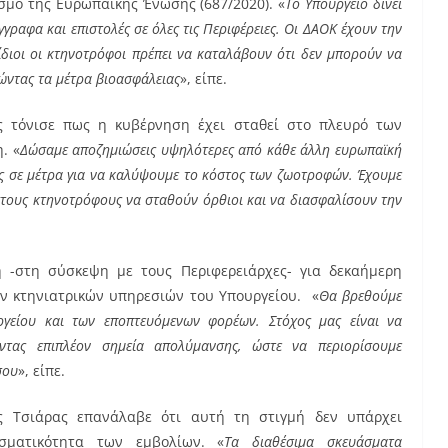
ισμό της Ευρωπαϊκής Ένωσης (687/2020). «
Το Υπουργείο δίνει
γγραφα και επιστολές σε όλες τις Περιφέρειες. Οι ΔΑΟΚ έχουν την
ίδιοι οι κτηνοτρόφοι πρέπει να καταλάβουν ότι δεν μπορούν να
ώντας τα μέτρα βιοασφάλειας
», είπε.
ας τόνισε πως η κυβέρνηση έχει σταθεί στο πλευρό των
. «
Δώσαμε αποζημιώσεις υψηλότερες από κάθε άλλη ευρωπαϊκή
 σε μέτρα για να καλύψουμε το κόστος των ζωοτροφών. Έχουμε
στους κτηνοτρόφους να σταθούν όρθιοι και να διασφαλίσουν την
 -στη σύσκεψη με τους Περιφερειάρχες- για δεκαήμερη
ων κτηνιατρικών υπηρεσιών του Υπουργείου. «
Θα βρεθούμε
ργείου και των εποπτευόμενων φορέων. Στόχος μας είναι να
ώντας επιπλέον σημεία απολύμανσης, ώστε να περιορίσουμε
σου
», είπε.
 Τσιάρας επανάλαβε ότι αυτή τη στιγμή δεν υπάρχει
σματικότητα των εμβολίων. «
Τα διαθέσιμα σκευάσματα