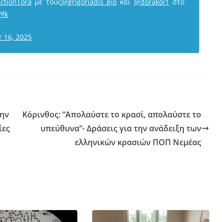
ctionTora
με τους
@grigoriadis_gio
και
@dorakoi1
στο
Pfk
 16, 2025
την
Κόρινθος: “Απολαύστε το κρασί, απολαύστε το
ίες
υπεύθυνα”- Δράσεις για την ανάδειξη των
ελληνικών κρασιών ΠΟΠ Νεμέας