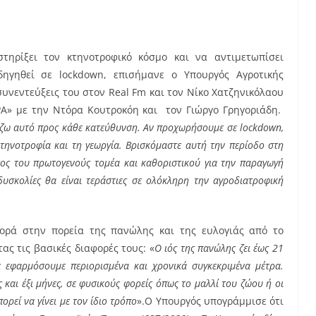
τηρίξει τον κτηνοτροφικό κόσμο και να αντιμετωπίσει
δηγηθεί σε lockdown, επισήμανε ο Υπουργός Αγροτικής
υνεντεύξεις του στον Real Fm και τον Νίκο Χατζηνικόλαου
Α» με την Ντόρα Κουτροκόη και τον Γιώργο Γρηγοριάδη.
ζω αυτό προς κάθε κατεύθυνση. Αν προχωρήσουμε σε lockdown,
κτηνοτροφία και τη γεωργία. Βρισκόμαστε αυτή την περίοδο στη
ος του πρωτογενούς τομέα και καθοριστικού για την παραγωγή
υσκολίες θα είναι τεράστιες σε ολόκληρη την αγροδιατροφική
φορά στην πορεία της πανώλης και της ευλογιάς από το
ας τις βασικές διαφορές τους: «
Ο ιός της πανώλης ζει έως 21
 εφαρμόσουμε περιορισμένα και χρονικά συγκεκριμένα μέτρα.
ς και έξι μήνες, σε φυσικούς φορείς όπως το μαλλί του ζώου ή οι
ορεί να γίνει με τον ίδιο τρόπο
».Ο Υπουργός υπογράμμισε ότι