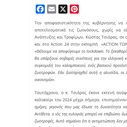
F
E
X
Pi
a
m
nt
Την αποφασιστικότητα της κυβέρνησης να σ
c
ai
er
αποτελεσματικά τις ζωονόσους, χωρίς να ο
e
l
e
Ανάπτυξης και Τροφίμων, Κώστας Τσιάρας, σε σ
b
st
και στο Action 24 στην εκπομπή «ACTION ΤΩΡ
o
«
Θέλουμε να αποφύγουμε το lockdown. Το ξεκαθαρί
θα υπάρξουν σοβαρές συνέπειες για την ελληνική 
o
συγκομιδή του καλαμποκιού, ενός βασικού προϊόντ
k
ζωοτροφών. Εάν διαταραχθεί αυτή η αλυσίδα, οι δ
οικονομία
».
Ταυτόχρονα, ο κ. Τσιάρας έκανε εκτενή ανα
καλοκαίρι του 2024 μέχρι σήμερα, επισημαίνοντ
ημέρες, γεγονός που μας έδωσε τη δυνατότητα να
Αντίθετα, ο ιός της ευλογιάς μπορεί να επιβιώσει έω
ζωοτροφές. Αυτό σημαίνει ότι η αντιμετώπιση δεν μπ