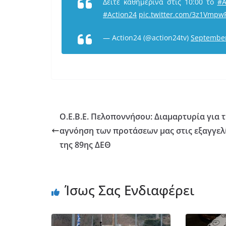
Δείτε καθημερινά στις 10:00 το
#A
#Action24
pic.twitter.com/3z1Vmpw
— Action24 (@action24tv)
September
Ο.Ε.Β.Ε. Πελοποννήσου: Διαμαρτυρία για 
αγνόηση των προτάσεων μας στις εξαγγελ
της 89ης ΔΕΘ
Ίσως Σας Ενδιαφέρει