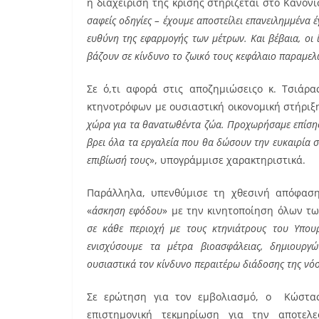
η διαχείριση της κρίσης στηρίζεται στο Κανον
σαφείς οδηγίες – έχουμε αποστείλει επανειλημμένα έ
ευθύνη της εφαρμογής των μέτρων. Και βέβαια, οι 
βάζουν σε κίνδυνο το ζωικό τους κεφάλαιο παραμελ
Σε ό,τι αφορά στις αποζημιώσειςο κ. Τσιάρ
κτηνοτρόφων με ουσιαστική οικονομική στήριξη
χώρα για τα θανατωθέντα ζώα. Προχωρήσαμε επίσης
βρει όλα τα εργαλεία που θα δώσουν την ευκαιρία 
επιβίωσή τους
», υπογράμμισε χαρακτηριστικά.
Παράλληλα, υπενθύμισε τη χθεσινή απόφαση
«
άσκηση εφόδου
» με την κινητοποίηση όλων τ
σε κάθε περιοχή με τους κτηνιάτρους του Υπου
ενισχύσουμε τα μέτρα βιοασφάλειας, δημιουργ
ουσιαστικά τον κίνδυνο περαιτέρω διάδοσης της νό
Σε ερώτηση για τον εμβολιασμό, ο Κώστας
επιστημονική τεκμηρίωση για την αποτελε