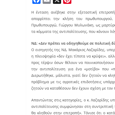
a
m
nt
Η ένταση ανέβηκε στην εξεταστική επιτροπ
c
ai
er
απορρίπτει την κλήση του πρωθυπουργού,
e
l
e
Πρωθυπουργώ, Γιώργου Μυλωνάκη, ως μαρτύρω
b
st
τα κόμματα της αντιπολίτευσης, που κάνουν λό
o
ΝΔ: «Δεν πρέπει να οδηγηθούμε σε πολιτική δ
o
Ο εισηγητής της ΝΔ, Μακάριος Λαζαρίδης, υπε
k
η πλειοψηφία «δεν έχει τίποτα να κρύψει», αλλ
προς τέρψιν όσων θέλουν να ποινικοποιήσουν 
την αντιπολίτευση για ένα «μοτίβο» που «
Διερωτήθηκε, μάλιστα, γιατί δεν ζητούν να κλ
πρόβλημα με τις αγροτικές επιδοτήσεις υπάρχε
ζητούν να καταθέσουν δεν έχουν σχέση με τον 
Απαντώντας στις κατηγορίες, ο κ. Λαζαρίδης υ
αντιπολίτευσης συμφώνησαν στη συντριπτική 
θα κληθούν στην επιτροπή». Τόνισε ότι ο κατά