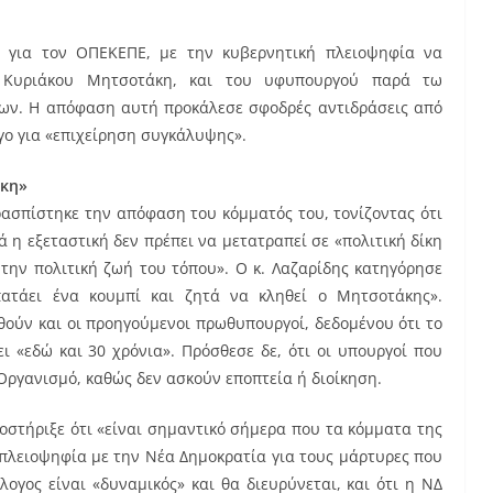
ή για τον ΟΠΕΚΕΠΕ, με την κυβερνητική πλειοψηφία να
 Κυριάκου Μητσοτάκη, και του υφυπουργού παρά τω
ν. Η απόφαση αυτή προκάλεσε σφοδρές αντιδράσεις από
γο για «επιχείρηση συγκάλυψης».
ίκη»
ρασπίστηκε την απόφαση του κόμματός του, τονίζοντας ότι
ά η εξεταστική δεν πρέπει να μετατραπεί σε «πολιτική δίκη
την πολιτική ζωή του τόπου». Ο κ. Λαζαρίδης κατηγόρησε
πατάει ένα κουμπί και ζητά να κληθεί ο Μητσοτάκης».
ηθούν και οι προηγούμενοι πρωθυπουργοί, δεδομένου ότι το
ι «εδώ και 30 χρόνια». Πρόσθεσε δε, ότι οι υπουργοί που
Οργανισμό, καθώς δεν ασκούν εποπτεία ή διοίκηση.
ποστήριξε ότι «είναι σημαντικό σήμερα που τα κόμματα της
πλειοψηφία με την Νέα Δημοκρατία για τους μάρτυρες που
λογος είναι «δυναμικός» και θα διευρύνεται, και ότι η ΝΔ