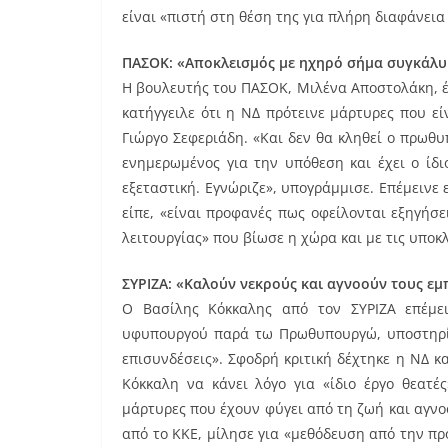
είναι «πιστή στη θέση της για πλήρη διαφάνει
ΠΑΣΟΚ: «Αποκλεισμός με ηχηρό σήμα συγκάλ
Η βουλευτής του ΠΑΣΟΚ, Μιλένα Αποστολάκη, έ
κατήγγειλε ότι η ΝΔ πρότεινε μάρτυρες που ε
Γιώργο Σεφεριάδη. «Και δεν θα κληθεί ο πρωθ
ενημερωμένος για την υπόθεση και έχει ο ίδ
εξεταστική. Εγνώριζε», υπογράμμισε. Επέμεινε
είπε, «είναι προφανές πως οφείλονται εξηγήσ
λειτουργίας» που βίωσε η χώρα και με τις υποκ
ΣΥΡΙΖΑ: «Καλούν νεκρούς και αγνοούν τους ε
Ο Βασίλης Κόκκαλης από τον ΣΥΡΙΖΑ επέμε
υφυπουργού παρά τω Πρωθυπουργώ, υποστηρίζο
επισυνδέσεις». Σφοδρή κριτική δέχτηκε η ΝΔ κ
Κόκκαλη να κάνει λόγο για «ίδιο έργο θεατέ
μάρτυρες που έχουν φύγει από τη ζωή και αγν
από το ΚΚΕ, μίλησε για «μεθόδευση από την π