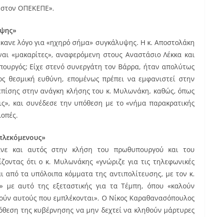
α στον ΟΠΕΚΕΠΕ».
υψης»
κανε λόγο για «ηχηρό σήμα» συγκάλυψης. Η κ. Αποστολάκη
ίναι «μακαρίτες», αναφερόμενη στους Αναστάσιο Λέκκα και
υπουργός; Είχε στενό συνεργάτη τον Βάρρα, ήταν απολύτως
ιος θεσμική ευθύνη, επομένως πρέπει να εμφανιστεί στην
 επίσης στην ανάγκη κλήσης του κ. Μυλωνάκη, καθώς, όπως
εις», και συνέδεσε την υπόθεση με το «νήμα παρακρατικής
λοπές.
μπλεκόμενους»
ινε και αυτός στην κλήση του πρωθυπουργού και του
ντας ότι ο κ. Μυλωνάκης «γνώριζε για τις τηλεφωνικές
αι από τα υπόλοιπα κόμματα της αντιπολίτευσης, με τον κ.
ς» με αυτό της εξεταστικής για τα Τέμπη, όπου «καλούν
οούν αυτούς που εμπλέκονται». Ο Νίκος Καραθανασόπουλος
ρόθεση της κυβέρνησης να μην δεχτεί να κληθούν μάρτυρες