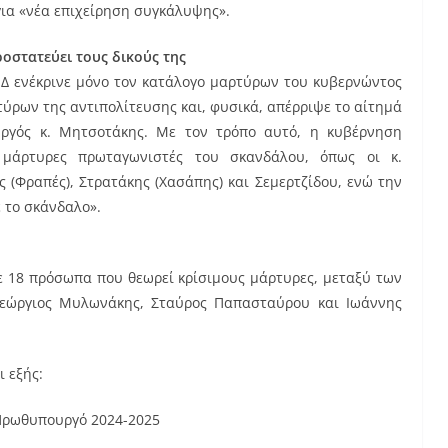
για «νέα επιχείρηση συγκάλυψης».
ροστατεύει τους δικούς της
ΝΔ ενέκρινε μόνο τον κατάλογο μαρτύρων του κυβερνώντος
ύρων της αντιπολίτευσης και, φυσικά, απέρριψε το αίτημά
υργός κ. Μητσοτάκης. Με τον τρόπο αυτό, η κυβέρνηση
 μάρτυρες πρωταγωνιστές του σκανδάλου, όπως οι κ.
(Φραπές), Στρατάκης (Χασάπης) και Σεμερτζίδου, ενώ την
 το σκάνδαλο».
ε 18 πρόσωπα που θεωρεί κρίσιμους μάρτυρες, μεταξύ των
Γεώργιος Μυλωνάκης, Σταύρος Παπασταύρου και Ιωάννης
ι εξής:
Πρωθυπουργό 2024-2025