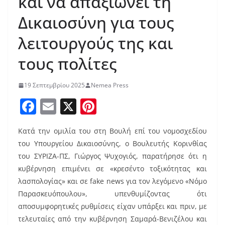
και να απαξιώνει τη
Δικαιοσύνη για τους
λειτουργούς της και
τους πολίτες
19 Σεπτεμβρίου 2025
Nemea Press
F
E
X
Pi
a
m
nt
Κατά την ομιλία του στη Βουλή επί του νομοσχεδίου
c
ai
er
του Υπουργείου Δικαιοσύνης, ο Βουλευτής Κορινθίας
e
l
e
του ΣΥΡΙΖΑ-ΠΣ, Γιώργος Ψυχογιός, παρατήρησε ότι η
b
st
κυβέρνηση επιμένει σε «κρεσέντο τοξικότητας και
o
λασπολογίας» και σε fake news για τον λεγόμενο «Νόμο
Παρασκευόπουλου», υπενθυμίζοντας ότι
o
αποσυμφορητικές ρυθμίσεις είχαν υπάρξει και πριν, με
k
τελευταίες από την κυβέρνηση Σαμαρά-Βενιζέλου και