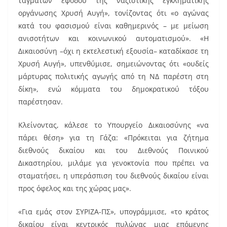
ταγμάτων εφόδου της ναζιστικής εγκληματικής
οργάνωσης Χρυσή Αυγή», τονίζοντας ότι «ο αγώνας
κατά του φασισμού είναι καθημερινός – με μείωση
ανισοτήτων και κοινωνικού αυτοματισμού». «Η
Δικαιοσύνη –όχι η εκτελεστική εξουσία– καταδίκασε τη
Χρυσή Αυγή», υπενθύμισε, σημειώνοντας ότι «ουδείς
μάρτυρας πολιτικής αγωγής από τη ΝΔ παρέστη στη
δίκη», ενώ κόμματα του δημοκρατικού τόξου
παρέστησαν.
Κλείνοντας, κάλεσε το Υπουργείο Δικαιοσύνης «να
πάρει θέση» για τη Γάζα: «Πρόκειται για ζήτημα
διεθνούς δικαίου και του Διεθνούς Ποινικού
Δικαστηρίου, μιλάμε για γενοκτονία που πρέπει να
σταματήσει, η υπεράσπιση του διεθνούς δικαίου είναι
προς όφελος και της χώρας μας».
«Για εμάς στον ΣΥΡΙΖΑ-ΠΣ», υπογράμμισε, «το κράτος
δικαίου είναι κεντρικός πυλώνας μιας επόμενης