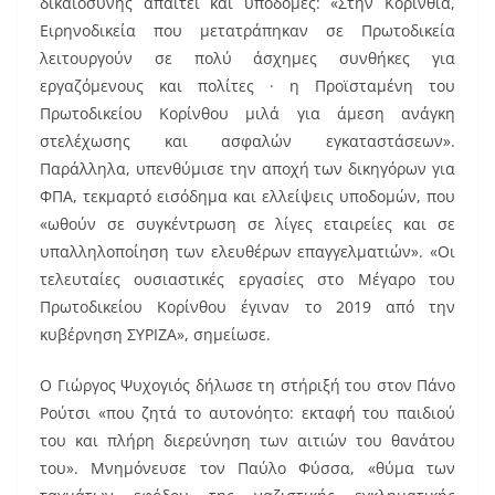
δικαιοσύνης απαιτεί και υποδομές: «Στην Κορινθία,
Ειρηνοδικεία που μετατράπηκαν σε Πρωτοδικεία
λειτουργούν σε πολύ άσχημες συνθήκες για
εργαζόμενους και πολίτες · η Προϊσταμένη του
Πρωτοδικείου Κορίνθου μιλά για άμεση ανάγκη
στελέχωσης και ασφαλών εγκαταστάσεων».
Παράλληλα, υπενθύμισε την αποχή των δικηγόρων για
ΦΠΑ, τεκμαρτό εισόδημα και ελλείψεις υποδομών, που
«ωθούν σε συγκέντρωση σε λίγες εταιρείες και σε
υπαλληλοποίηση των ελευθέρων επαγγελματιών». «Οι
τελευταίες ουσιαστικές εργασίες στο Μέγαρο του
Πρωτοδικείου Κορίνθου έγιναν το 2019 από την
κυβέρνηση ΣΥΡΙΖΑ», σημείωσε.
Ο Γιώργος Ψυχογιός δήλωσε τη στήριξή του στον Πάνο
Ρούτσι «που ζητά το αυτονόητο: εκταφή του παιδιού
του και πλήρη διερεύνηση των αιτιών του θανάτου
του». Μνημόνευσε τον Παύλο Φύσσα, «θύμα των