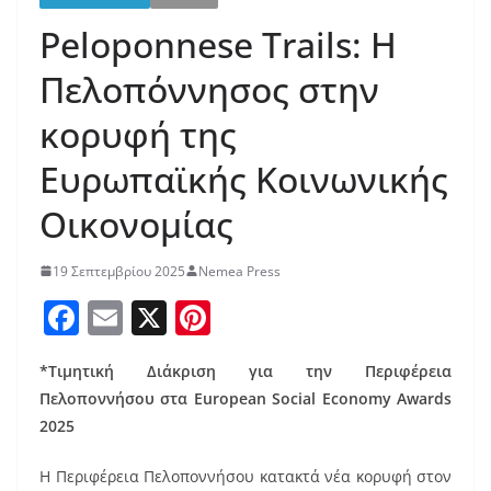
Peloponnese Trails: Η
Πελοπόννησος στην
κορυφή της
Ευρωπαϊκής Κοινωνικής
Οικονομίας
19 Σεπτεμβρίου 2025
Nemea Press
F
E
X
Pi
a
m
nt
*Τιμητική Διάκριση για την Περιφέρεια
c
ai
er
Πελοποννήσου στα European Social Economy Awards
e
l
e
2025
b
st
Η Περιφέρεια Πελοποννήσου κατακτά νέα κορυφή στον