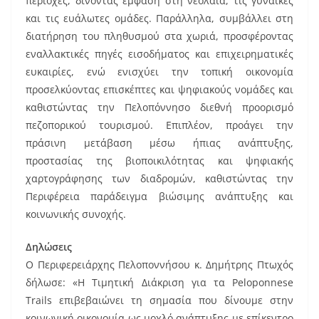
περιοχές, δίνοντας έμφαση στη νεολαία, τις γυναίκες
και τις ευάλωτες ομάδες. Παράλληλα, συμβάλλει στη
διατήρηση του πληθυσμού στα χωριά, προσφέροντας
εναλλακτικές πηγές εισοδήματος και επιχειρηματικές
ευκαιρίες, ενώ ενισχύει την τοπική οικονομία
προσελκύοντας επισκέπτες και ψηφιακούς νομάδες και
καθιστώντας την Πελοπόννησο διεθνή προορισμό
πεζοπορικού τουρισμού. Επιπλέον, προάγει την
πράσινη μετάβαση μέσω ήπιας ανάπτυξης,
προστασίας της βιοποικιλότητας και ψηφιακής
χαρτογράφησης των διαδρομών, καθιστώντας την
Περιφέρεια παράδειγμα βιώσιμης ανάπτυξης και
κοινωνικής συνοχής.
Δηλώσεις
Ο Περιφερειάρχης Πελοποννήσου κ. Δημήτρης Πτωχός
δήλωσε: «Η Τιμητική Διάκριση για τα Peloponnese
Trails επιβεβαιώνει τη σημασία που δίνουμε στην
κοινωνική οικονομία ως μοχλό ανάπτυξης με επίκεντρο