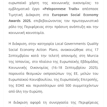
o
ευρωπαϊκό χάρτη της κοινωνικής οικονομίας: το
o
εμβληματικό έργο
«Peloponnese Trails»
απέσπασε
k
Τιμητική Διάκριση στα
European Social Economy
Awards 2025
, επιβεβαιώνοντας τον πρωταγωνιστικό
ρόλο της Περιφέρειας στην πράσινη ανάπτυξη και την
κοινωνική καινοτομία.
Η διάκριση, στην κατηγορία Local Governments Quality
Social Economy Action Plans, ανακοινώθηκε στις 17
Σεπτεμβρίου κατά την τελετή απονομής στη Murcia
της Ισπανίας, στο πλαίσιο της Ευρωπαϊκής Εβδομάδας
Κοινωνικής Οικονομίας (16–18 Σεπτεμβρίου 2025),
παρουσία θεσμικών εκπροσώπων της ΕΕ, μελών του
Ευρωπαϊκού Κοινοβουλίου, της Ευρωπαϊκής Επιτροπής,
της ΕΟΚΕ και περισσότερων από 500 συμμετεχόντων
από όλη την Ευρώπη.
Η διάκριση αφορά τη συνεργασία της Περιφέρειας