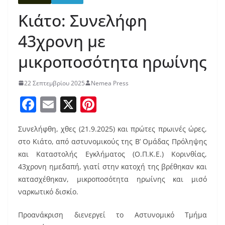
Κιάτο: Συνελήφη
43χρονη με
μικροποσότητα ηρωίνης
22 Σεπτεμβρίου 2025
Nemea Press
F
E
X
Pi
a
m
nt
Συνελήφθη, χθες (21.9.2025) και πρώτες πρωινές ώρες,
c
ai
er
στο Κιάτο, από αστυνομικούς της Β’ Ομάδας Πρόληψης
e
l
e
και Καταστολής Εγκλήματος (Ο.Π.Κ.Ε.) Κορινθίας,
b
st
43χρονη ημεδαπή, γιατί στην κατοχή της βρέθηκαν και
o
κατασχέθηκαν, μικροποσότητα ηρωίνης και μισό
ναρκωτικό δισκίο.
o
k
Προανάκριση διενεργεί το Αστυνομικό Τμήμα