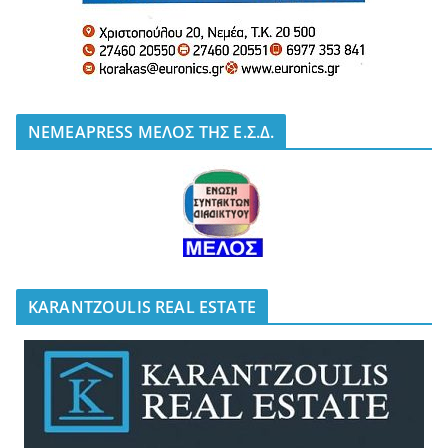
NEMEAPRESS ΜΕΛΟΣ ΤΗΣ Ε.Σ.Δ.
KARANTZOULIS REAL ESTATE