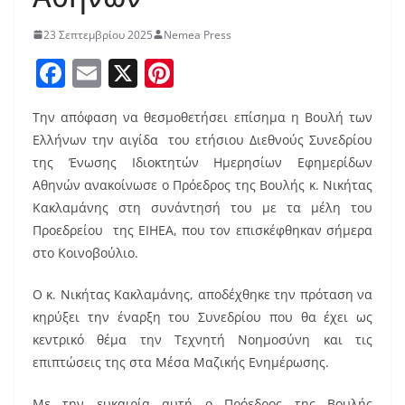
23 Σεπτεμβρίου 2025
Nemea Press
F
E
X
Pi
a
m
nt
Την απόφαση να θεσμοθετήσει επίσημα η Βουλή των
c
ai
er
Ελλήνων την αιγίδα του ετήσιου Διεθνούς Συνεδρίου
e
l
e
της Ένωσης Ιδιοκτητών Ημερησίων Εφημερίδων
b
st
Αθηνών ανακοίνωσε ο Πρόεδρος της Βουλής κ. Νικήτας
o
Κακλαμάνης στη συνάντησή του με τα μέλη του
Προεδρείου της ΕΙΗΕΑ, που τον επισκέφθηκαν σήμερα
o
στο Κοινοβούλιο.
k
Ο κ. Νικήτας Κακλαμάνης, αποδέχθηκε την πρόταση να
κηρύξει την έναρξη του Συνεδρίου που θα έχει ως
κεντρικό θέμα την Τεχνητή Νοημοσύνη και τις
επιπτώσεις της στα Μέσα Μαζικής Ενημέρωσης.
Με την ευκαιρία αυτή ο Πρόεδρος της Βουλής