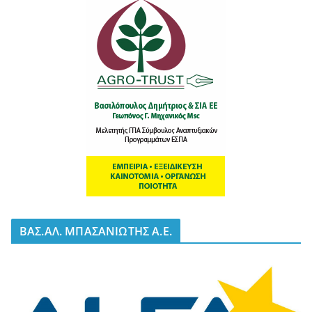
BΑΣ.ΑΛ. ΜΠΑΣΑΝΙΩΤΗΣ Α.Ε.