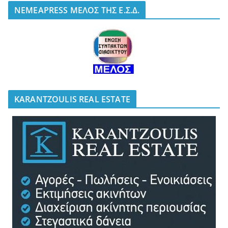
NEMEAPRESS ΜΕΛΟΣ ΤΗΣ Ε.Σ.Δ.
KARANTZOULIS REAL ESTATE