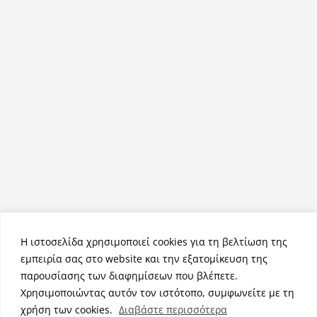
Η ιστοσελίδα χρησιμοποιεί cookies για τη βελτίωση της
εμπειρία σας στο website και την εξατομίκευση της
παρουσίασης των διαφημίσεων που βλέπετε.
Χρησιμοποιώντας αυτόν τον ιστότοπο, συμφωνείτε με τη
Πνευματικά Δικαιώματα © 2026
NemeaPress
. Τα πνευματικά
χρήση των cookies.
Διαβάστε περισσότερα
δικαιώματα προστατεύονται.