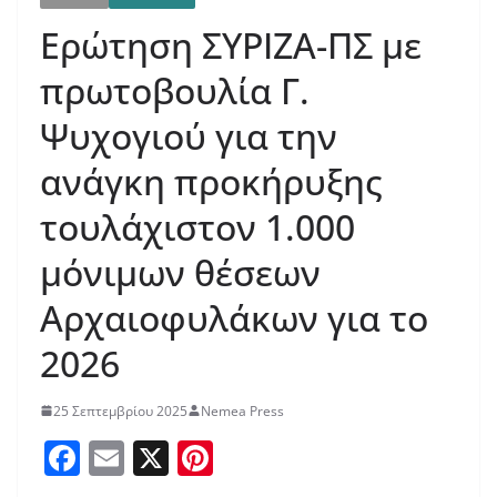
Ερώτηση ΣΥΡΙΖΑ-ΠΣ με
πρωτοβουλία Γ.
Ψυχογιού για την
ανάγκη προκήρυξης
τουλάχιστον 1.000
μόνιμων θέσεων
Αρχαιοφυλάκων για το
2026
25 Σεπτεμβρίου 2025
Nemea Press
F
E
X
Pi
a
m
nt