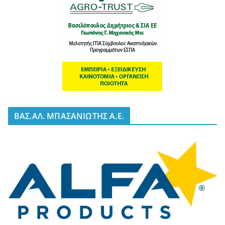
BΑΣ.ΑΛ. ΜΠΑΣΑΝΙΩΤΗΣ Α.Ε.