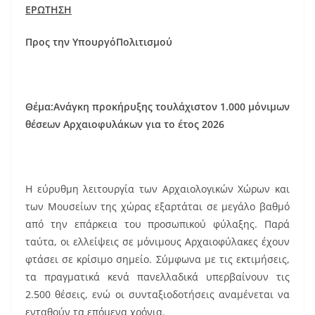
ΕΡΩΤΗΣΗ
c
ai
er
e
l
e
Προς την ΥπουργόΠολιτισμού
b
st
o
o
Θέμα:Ανάγκη προκήρυξης τουλάχιστον 1.000 μόνιμων
θέσεων Αρχαιοφυλάκων για το έτος 2026
k
Η εύρυθμη λειτουργία των Αρχαιολογικών Χώρων και
των Μουσείων της χώρας εξαρτάται σε μεγάλο βαθμό
από την επάρκεια του προσωπικού φύλαξης. Παρά
ταύτα, οι ελλείψεις σε μόνιμους Αρχαιοφύλακες έχουν
φτάσει σε κρίσιμο σημείο. Σύμφωνα με τις εκτιμήσεις,
τα πραγματικά κενά πανελλαδικά υπερβαίνουν τις
2.500 θέσεις, ενώ οι συνταξιοδοτήσεις αναμένεται να
ενταθούν τα επόμενα χρόνια.