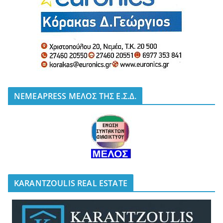
NEMEAPRESS ΜΕΛΟΣ ΤΗΣ Ε.Σ.Δ.
KARANTZOULIS REAL ESTATE