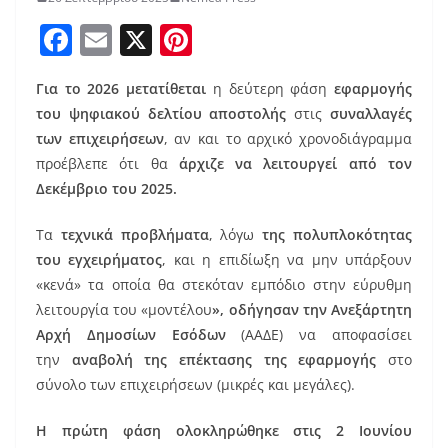
F
E
X
Pi
a
m
nt
Για το 2026 μετατίθεται
η δεύτερη φάση
εφαρμογής
c
ai
er
του ψηφιακού δελτίου αποστολής
στις
συναλλαγές
e
l
e
των επιχειρήσεων
, αν και το αρχικό χρονοδιάγραμμα
b
st
προέβλεπε ότι θα
άρχιζε να λειτουργεί από τον
o
Δεκέμβριο του 2025.
o
Τα
τεχνικά προβλήματα
, λόγω
της πολυπλοκότητας
k
του εγχειρήματος
, και η επιδίωξη να μην υπάρξουν
«κενά» τα οποία θα στεκόταν εμπόδιο στην εύρυθμη
λειτουργία του «μοντέλου
», οδήγησαν την Ανεξάρτητη
Αρχή Δημοσίων Εσόδων
(ΑΑΔΕ) να αποφασίσει
την
αναβολή της επέκτασης της εφαρμογής
στο
σύνολο των επιχειρήσεων (μικρές και μεγάλες).
Η πρώτη φάση ολοκληρώθηκε στις 2 Ιουνίου