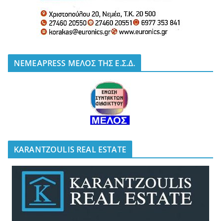
NEMEAPRESS ΜΕΛΟΣ ΤΗΣ Ε.Σ.Δ.
KARANTZOULIS REAL ESTATE