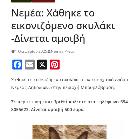
Νεμέα: Χάθηκε το
εικονιζόμενο σκυλάκι
-Δίνεται αμοιβή
1 Οκτωβρίου 2025
Nemea Press
F
E
X
Pi
a
m
nt
Χάθηκε το εικονιζόμενο σκυλάκι στον επαρχιακό δρόμο
c
ai
er
Νεμέας-Αηδονίων, στην περιοχή Μπουρλόβρυση.
e
l
e
b
st
Σε περίπτωση που βρεθεί καλέστε στο τηλέφωνο 694
8055623. Δίνεται αμοιβή 500 ευρώ
o
o
k