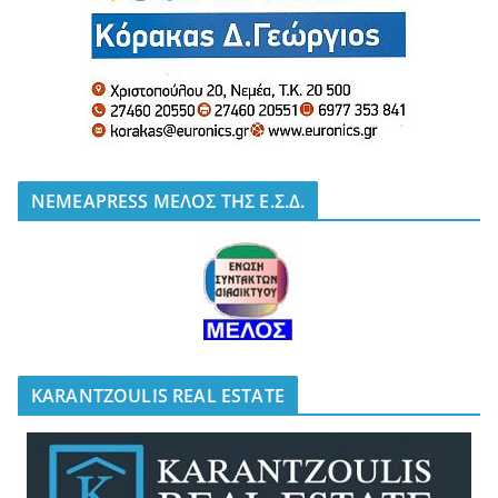
NEMEAPRESS ΜΕΛΟΣ ΤΗΣ Ε.Σ.Δ.
KARANTZOULIS REAL ESTATE