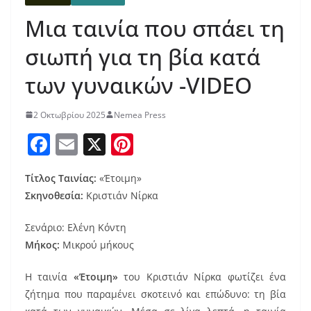
Μια ταινία που σπάει τη
σιωπή για τη βία κατά
των γυναικών -VIDEO
2 Οκτωβρίου 2025
Nemea Press
F
E
X
Pi
a
m
nt
Τίτλος Ταινίας:
«Έτοιμη»
c
ai
er
Σκηνοθεσία:
Κριστιάν Νίρκα
e
l
e
b
st
Σενάριο: Ελένη Κόντη
Μήκος:
Μικρού μήκους
o
o
Η ταινία
«Έτοιμη»
του Κριστιάν Νίρκα φωτίζει ένα
k
ζήτημα που παραμένει σκοτεινό και επώδυνο: τη βία