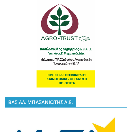
BΑΣ.ΑΛ. ΜΠΑΣΑΝΙΩΤΗΣ Α.Ε.