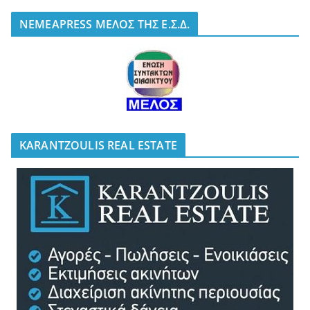
NEMEAPRESS ΜΕΛΟΣ ΤΗΣ Ε.Σ.Δ.
KARANTZOULIS REAL ESTATE