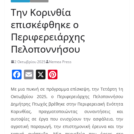
Την Κορινθία
επισκέφθηκε ο
Περιφερειάρχης
Πελοποννήσου
2 Οκτωβρίου 2025
Nemea Press
F
E
X
Pi
a
m
nt
Με μια πυκνή σε πρόγραμμα επίσκεψη, την Τετάρτη 1η
c
ai
er
Οκτωβρίου 2025, ο Περιφερειάρχης Πελοποννήσου
e
l
e
Δημήτρης Πτωχός βρέθηκε στην Περιφερειακή Ενότητα
b
st
Κορινθίας, πραγματοποιώντας συναντήσεις και
o
αυτοψίες σε έργα που ενισχύουν την ασφάλεια, την
αγροτική παραγωγή, την επιστημονική έρευνα και την
o
τοπική ανάπτυξη. Μία περιοδεία που έφερε στο