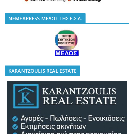
NEMEAPRESS ΜΕΛΟΣ ΤΗΣ Ε.Σ.Δ.
KARANTZOULIS REAL ESTATE