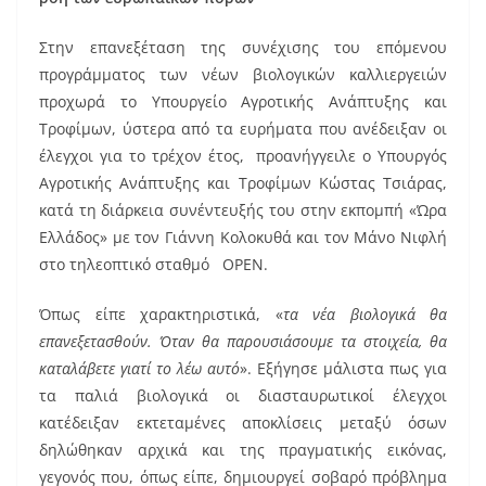
e
l
e
b
st
Στην επανεξέταση της συνέχισης του επόμενου
προγράμματος των νέων βιολογικών καλλιεργειών
o
προχωρά το Υπουργείο Αγροτικής Ανάπτυξης και
o
Τροφίμων, ύστερα από τα ευρήματα που ανέδειξαν οι
k
έλεγχοι για το τρέχον έτος, προανήγγειλε ο Υπουργός
Αγροτικής Ανάπτυξης και Τροφίμων Κώστας Τσιάρας,
κατά τη διάρκεια συνέντευξής του στην εκπομπή «Ώρα
Ελλάδος» με τον Γιάννη Κολοκυθά και τον Μάνο Νιφλή
στο τηλεοπτικό σταθμό OPEN.
Όπως είπε χαρακτηριστικά, «
τα νέα βιολογικά θα
επανεξετασθούν. Όταν θα παρουσιάσουμε τα στοιχεία, θα
καταλάβετε γιατί το λέω αυτό
». Εξήγησε μάλιστα πως για
τα παλιά βιολογικά οι διασταυρωτικοί έλεγχοι
κατέδειξαν εκτεταμένες αποκλίσεις μεταξύ όσων
δηλώθηκαν αρχικά και της πραγματικής εικόνας,
γεγονός που, όπως είπε, δημιουργεί σοβαρό πρόβλημα