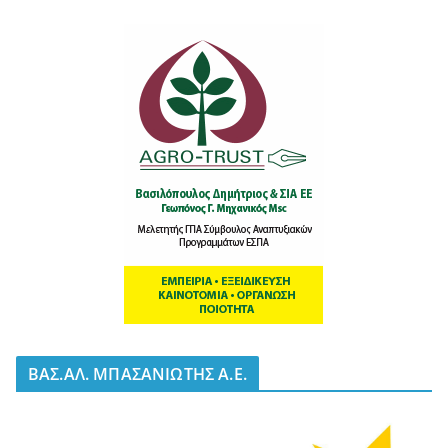
BΑΣ.ΑΛ. ΜΠΑΣΑΝΙΩΤΗΣ Α.Ε.