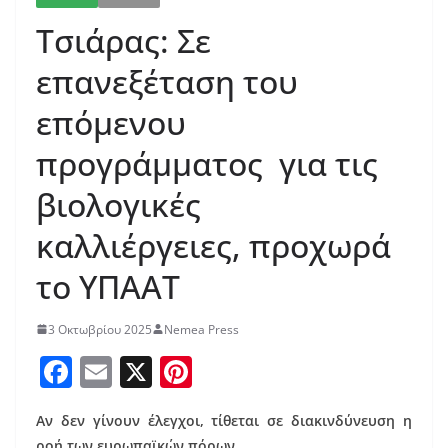
Τσιάρας: Σε
επανεξέταση του
επόμενου
προγράμματος για τις
βιολογικές
καλλιέργειες, προχωρά
το ΥΠΑΑΤ
3 Οκτωβρίου 2025
Nemea Press
F
E
X
Pi
a
m
nt
Αν δεν γίνουν έλεγχοι, τίθεται σε διακινδύνευση η
c
ai
er
ροή των ευρωπαϊκών πόρων