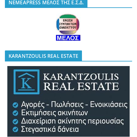
NEMEAPRESS ΜΕΛΟΣ ΤΗΣ Ε.Σ.Δ.
KARANTZOULIS REAL ESTATE