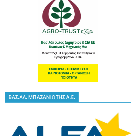
BΑΣ.ΑΛ. ΜΠΑΣΑΝΙΩΤΗΣ Α.Ε.