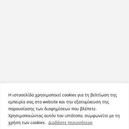
Η ιστοσελίδα χρησιμοποιεί cookies για τη βελτίωση της
εμπειρία σας στο website και την εξατομίκευση της
παρουσίασης των διαφημίσεων που βλέπετε.
Χρησιμοποιώντας αυτόν τον ιστότοπο, συμφωνείτε με τη
Πνευματικά Δικαιώματα © 2026
NemeaPress
. Τα πνευματικά
χρήση των cookies.
Διαβάστε περισσότερα
δικαιώματα προστατεύονται.