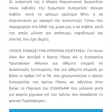
Σε ανάρτησή της η Μαρία Καρυστιανού διερωτάται
c
ai
er
ποιος εκβιάζει την Ευρωπαία Εισαγγελέα Λάουρα
e
l
e
Κοβέσι. Αυτό το κρίσιμο ερώτημα θέτει η κα
b
st
Καρυστιανού με αφορμή την συνέντευξη Τύπου που
o
παραχώρησε στα ΜΜΕ της χώρα μας η κα Κοβέσι, κατά
την οποία μίλησε για απόπειρες εκφοβισμού και
o
απειλές που έχει δεχτεί.
k
«ΠΟΙΟΣ ΕΚΒΙΑΖΕΙ ΤΗΝ ΕΥΡΩΠΑΙΑ ΕΙΣΑΓΓΕΛΕΑ;; Για ποιον
λόγο δεν αντιδρά ο Άρειος Πάγος και η Εισαγγελία
Πρωτοδικών Αθηνών για αθέμιτη επιρροή σε
δικαστικούς λειτουργούς; Ναι για αθέμιτη επιρροή, με
βάση το άρθρο 167 Α ΠΚ, που χρησιμοποίησε η πρώην
Εισαγγελέας του Αρείου Πάγου, κα. Αδειλίνη όταν
βγήκε το Πόρισμα του ΕΟΔΑΣΑΑΜ που μιλούσε ρητά
για φορτίο χημικών επί του τρένου που προκάλεσε τη
φονική Πυρόσφαιρα;».