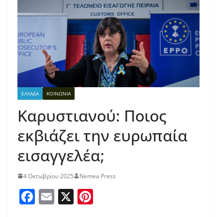
ΕΛΛΑΔΑ
ΚΟΙΝΩΝΙΑ
Καρυστιανού: Ποιος
εκβιάζει την ευρωπαία
εισαγγελέα;
4 Οκτωβρίου 2025
Nemea Press
F
E
X
Pi
a
m
nt