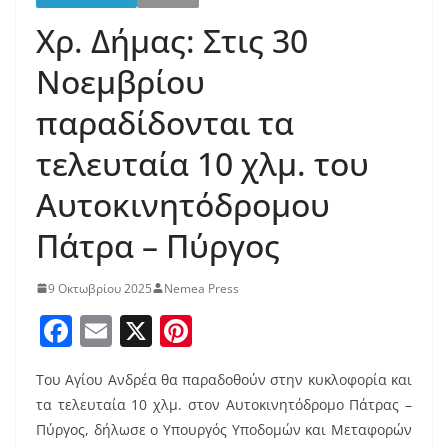
Χρ. Δήμας: Στις 30
Νοεμβρίου
παραδίδονται τα
τελευταία 10 χλμ. του
Αυτοκινητόδρομου
Πάτρα – Πύργος
9 Οκτωβρίου 2025
Nemea Press
F
E
X
Pi
a
m
nt
Του Αγίου Ανδρέα θα παραδοθούν στην κυκλοφορία και
c
ai
er
τα τελευταία 10 χλμ. στον Αυτοκινητόδρομο Πάτρας –
e
l
e
Πύργος, δήλωσε ο Υπουργός Υποδομών και Μεταφορών