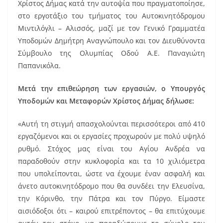
b
st
Χρίστος Δήμας κατά την αυτοψία που πραγματοποίησε,
o
στο εργοτάξιο του τμήματος του Αυτοκινητόδρομου
Μιντιλόγλι – Αλισσός, μαζί με τον Γενικό Γραμματέα
o
Υποδομών Δημήτρη Αναγνώπουλο και τον Διευθύνοντα
k
Σύμβουλο της Ολυμπίας Οδού Α.Ε. Παναγιώτη
Παπανικόλα.
Μετά την επιθεώρηση των εργασιών, ο Υπουργός
Υποδομών και Μεταφορών Χρίστος Δήμας δήλωσε:
«Αυτή τη στιγμή απασχολούνται περισσότεροι από 410
εργαζόμενοι και οι εργασίες προχωρούν με πολύ υψηλό
ρυθμό. Στόχος μας είναι του Αγίου Ανδρέα να
παραδοθούν στην κυκλοφορία και τα 10 χιλιόμετρα
που υπολείπονται, ώστε να έχουμε έναν ασφαλή και
άνετο αυτοκινητόδρομο που θα συνδέει την Ελευσίνα,
την Κόρινθο, την Πάτρα και τον Πύργο. Είμαστε
αισιόδοξοι ότι – καιρού επιτρέποντος – θα επιτύχουμε