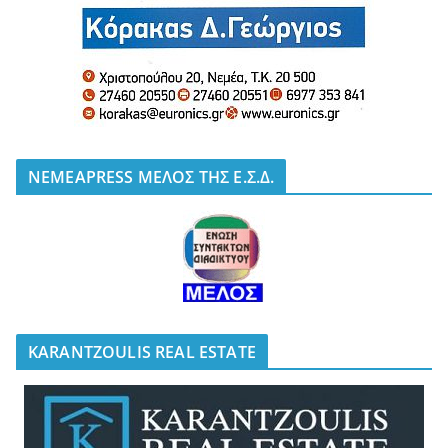
NEMEAPRESS ΜΕΛΟΣ ΤΗΣ Ε.Σ.Δ.
KARANTZOULIS REAL ESTATE