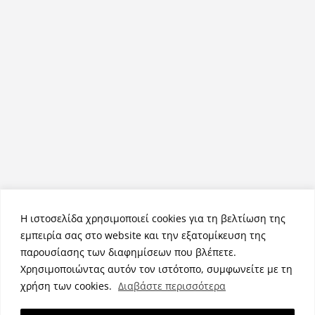
Η ιστοσελίδα χρησιμοποιεί cookies για τη βελτίωση της
εμπειρία σας στο website και την εξατομίκευση της
παρουσίασης των διαφημίσεων που βλέπετε.
Χρησιμοποιώντας αυτόν τον ιστότοπο, συμφωνείτε με τη
Πνευματικά Δικαιώματα © 2026
NemeaPress
. Τα πνευματικά
χρήση των cookies.
Διαβάστε περισσότερα
δικαιώματα προστατεύονται.
Θέμα:
ColorMag
από ThemeGrill. Κατασκευασμένο με