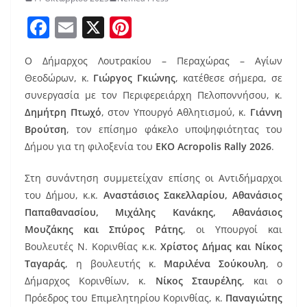
F
E
X
Pi
a
m
nt
Ο Δήμαρχος Λουτρακίου – Περαχώρας – Αγίων
c
ai
er
Θεοδώρων, κ.
Γιώργος Γκιώνης
, κατέθεσε σήμερα, σε
e
l
e
συνεργασία με τον Περιφερειάρχη Πελοποννήσου, κ.
b
st
Δημήτρη Πτωχό
, στον Υπουργό Αθλητισμού, κ.
Γιάννη
o
Βρούτση
, τον επίσημο φάκελο υποψηφιότητας του
Δήμου για τη φιλοξενία του
EKO Acropolis Rally 2026
.
o
k
Στη συνάντηση συμμετείχαν επίσης οι Αντιδήμαρχοι
του Δήμου, κ.κ.
Αναστάσιος Σακελλαρίου, Αθανάσιος
Παπαθανασίου, Μιχάλης Κανάκης, Αθανάσιος
Μουζάκης και Σπύρος Ράτης
, οι Υπουργοί και
Βουλευτές Ν. Κορινθίας κ.κ.
Χρίστος Δήμας και Νίκος
Ταγαράς
, η βουλευτής κ.
Μαριλένα Σούκουλη
, ο
Δήμαρχος Κορινθίων, κ.
Νίκος Σταυρέλης
, και ο
Πρόεδρος του Επιμελητηρίου Κορινθίας, κ.
Παναγιώτης