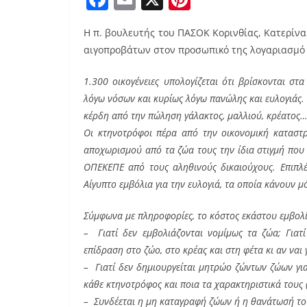
a
m
nt
Η π. βουλευτής του ΠΑΣΟΚ Κορινθίας, Κατερίνα 
c
ai
er
αιγοπροβάτων στον προσωπικό της λογαριασμό 
e
l
e
b
st
1.300 οικογένειες υπολογίζεται ότι βρίσκονται σ
λόγω νόσων και κυρίως λόγω πανώλης και ευλογιάς.
o
κέρδη από την πώληση γάλακτος, μαλλιού, κρέατος
o
Οι κτηνοτρόφοι πέρα από την οικονομική καταστρ
k
αποχωρισμού από τα ζώα τους την ίδια στιγμή που 
ΟΠΕΚΕΠΕ από τους αληθινούς δικαιούχους. Επιπλέο
Αίγυπτο εμβόλια για την ευλογιά, τα οποία κάνουν 
Σύμφωνα με πληροφορίες, το κόστος εκάστου εμβολί
– Γιατί δεν εμβολιάζονται νομίμως τα ζώα; Γιατί
επίδραση στο ζώο, στο κρέας και στη φέτα κι αν ναι 
– Γιατί δεν δημιουργείται μητρώο ζώντων ζώων γι
κάθε κτηνοτρόφος και ποια τα χαρακτηριστικά τους (
– Συνδέεται η μη καταγραφή ζώων ή η θανάτωσή το