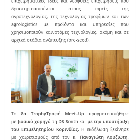
επιχειρηματικές ιδέες και νεοφυείς επιχειρήσεις που
δραστηριοποιούνται στους τομείς της
αγροτεχνολογίας, της τεχνολογίας τροφίμων και των
agrologistics με προϊόντα και υπηρεσίες που
χρησιμοποιούν καινοτόμες τεχνολογίες, ακόμη και σε
αρχικά στάδια ανάπτυξης (pre-seed).
Το
8ο TrophyΤροφή Meet–Up
πραγματοποιήθηκε
με
βασικό χορηγό τη DS
Smith
και
με την υποστήριξη
του Επιμελητηρίου Κορινθίας.
Η εκδήλωση ξεκίνησε
με χαιρετισμούς από τον
κ. Παναγιώτη Λουζιώτη
,