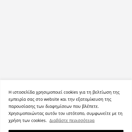
Η ιστοσελίδα χρησιμοποιεί cookies για τη βελτίωση της
εμπειρία σας στο website και την εξατομίκευση της
παρουσίασης των διαφημίσεων που βλέπετε.
Χρησιμοποιώντας αυτόν τον ιστότοπο, συμφωνείτε με τη
Πνευματικά Δικαιώματα © 2026
NemeaPress
. Τα πνευματικά
χρήση των cookies.
Διαβάστε περισσότερα
δικαιώματα προστατεύονται.
Θέμα:
ColorMag
από ThemeGrill. Κατασκευασμένο με