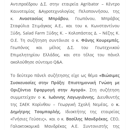
Αντιπροέδρου Δ.Σ. στην εταιρεία Agribator – Κέντρο
Καινοτομίας &Αγροτεχνολογίας Πελοποννήσου, της
κ.
Αναστασίας Μπράβου
, Γεωπόνου, Μπράβος
Σταφύλια Στιμάγκας Α.Ε., και του κ. Κωνσταντίνου
Ξύδη, Salad Farm Ξύδης Κ. – Κολοπάστας Δ. – Νέζης Κ.
Ο.Ε. Τη συζήτηση συντόνισε ο κ.
Φάνης Κουρεμπές
,
Γεωπόνος και μέλος Δ.Σ. του Γεωτεχνικού
Επιμελητηρίου Ελλάδος, και στο τέλος του πάνελ
ακολούθησε σύντομο Q&A.
Το δεύτερο πάνελ συζήτησης είχε ως θέμα
«Βιώσιμες
Συσκευασίες στην Πράξη: Επιστημονική Γνώση με
Οριζόντια Εφαρμογή στην Αγορά»
. Στη συζήτηση
συμμετείχαν ο
κ. Ιωάννης Λαγωγιάννης
, Διευθυντής
της ΣΑΕΚ Κορίνθου – Γεωργική Σχολή Νεμέας, ο
κ.
Δημήτρης Τσαμπαρλής
, Ιδιοκτήτης της εταιρείας
«Γνήσιες Γεύσεις», και ο κ.
Βασίλης Μανδρέκας
, CEO,
Γαλακτοκομικά Μανδρέκας Α.Ε. Συντονιστής της