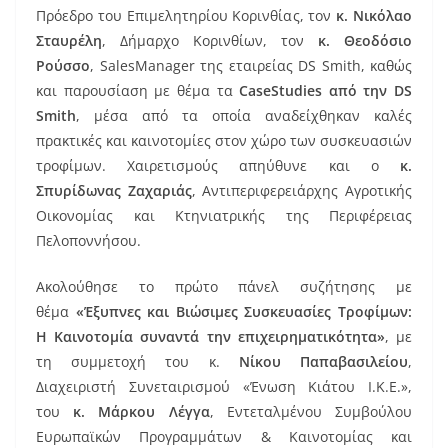
Πρόεδρο του Επιμελητηρίου Κορινθίας, τον
κ. Νικόλαο
Σταυρέλη
, Δήμαρχο Κορινθίων, τον
κ. Θεοδόσιο
Ρούσσο
, SalesManager της εταιρείας DS Smith, καθώς
και παρουσίαση με θέμα τα
CaseStudies από την DS
Smith
, μέσα από τα οποία αναδείχθηκαν καλές
πρακτικές και καινοτομίες στον χώρο των συσκευασιών
τροφίμων. Χαιρετισμούς απηύθυνε και ο
κ.
Σπυρίδωνας Ζαχαριάς
, Αντιπεριφερειάρχης Αγροτικής
Οικονομίας και Κτηνιατρικής της Περιφέρειας
Πελοποννήσου.
Ακολούθησε το πρώτο πάνελ συζήτησης με
θέμα
«Έξυπνες και Βιώσιμες Συσκευασίες Τροφίμων:
Η Καινοτομία συναντά την επιχειρηματικότητα»
, με
τη συμμετοχή του κ.
Νίκου Παπαβασιλείου
,
Διαχειριστή Συνεταιρισμού «Ένωση Κιάτου Ι.Κ.Ε.»,
του
κ. Μάρκου Λέγγα
, Εντεταλμένου Συμβούλου
Ευρωπαϊκών Προγραμμάτων & Καινοτομίας και