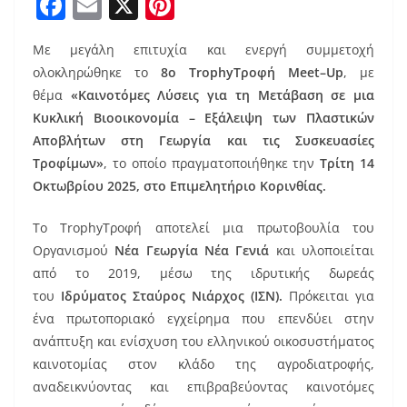
F
E
X
Pi
a
m
nt
Με μεγάλη επιτυχία και ενεργή συμμετοχή
c
ai
er
ολοκληρώθηκε το
8ο TrophyΤροφή Meet–Up
, με
e
l
e
θέμα
«Καινοτόμες Λύσεις για τη Μετάβαση σε μια
b
st
Κυκλική Βιοοικονομία – Εξάλειψη των Πλαστικών
o
Αποβλήτων στη Γεωργία και τις Συσκευασίες
Τροφίμων»
, το οποίο πραγματοποιήθηκε την
Τρίτη 14
o
Οκτωβρίου 2025, στο Επιμελητήριο Κορινθίας.
k
Το TrophyΤροφή αποτελεί μια πρωτοβουλία του
Οργανισμού
Νέα Γεωργία Νέα Γενιά
και υλοποιείται
από το 2019, μέσω της ιδρυτικής δωρεάς
του
Ιδρύματος Σταύρος Νιάρχος (ΙΣΝ).
Πρόκειται για
ένα πρωτοποριακό εγχείρημα που επενδύει στην
ανάπτυξη και ενίσχυση του ελληνικού οικοσυστήματος
καινοτομίας στον κλάδο της αγροδιατροφής,
αναδεικνύοντας και επιβραβεύοντας καινοτόμες