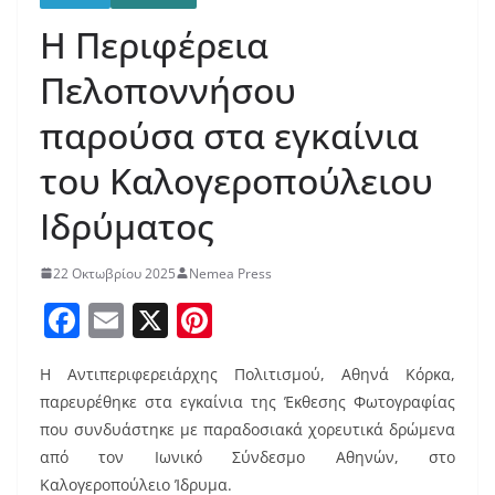
Η Περιφέρεια
Πελοποννήσου
παρούσα στα εγκαίνια
του Καλογεροπούλειου
Ιδρύματος
22 Οκτωβρίου 2025
Nemea Press
F
E
X
Pi
a
m
nt
Η Αντιπεριφερειάρχης Πολιτισμού, Αθηνά Κόρκα,
c
ai
er
παρευρέθηκε στα εγκαίνια της Έκθεσης Φωτογραφίας
e
l
e
που συνδυάστηκε με παραδοσιακά χορευτικά δρώμενα
b
st
από τον Ιωνικό Σύνδεσμο Αθηνών, στο
Καλογεροπούλειο Ίδρυμα.