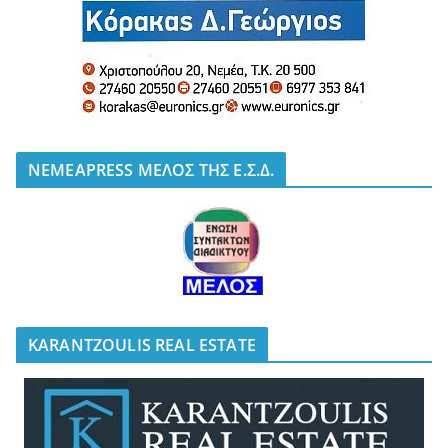
NEMEAPRESS ΜΕΛΟΣ ΤΗΣ Ε.Σ.Δ.
KARANTZOULIS REAL ESTATE