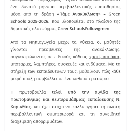
e
l
e
ένα δυνατό μήνυμα περιβαλλοντικής ευαισθησίας
b
st
μέσα από τη δράση
«Πάμε Ανακύκλωση» – Green
o
Schools 2025-2026
, που υλοποιείται στο πλαίσιο της
δημοτικής πλατφόρμας
GreenSchoolsFollowgreen
.
o
k
Από τα Νηπιαγωγεία μέχρι τα Λύκεια, οι μαθητές
γίνονται πρεσβευτές της ανακύκλωσης,
συγκεντρώνοντας σε ειδικούς κάδους
χαρτί, καπάκια,
μπαταρίες, λαμπτήρες, συσκευές και ενδύματα
. Με τη
στήριξη των εκπαιδευτικών τους, μαθαίνουν πώς κάθε
μικρή πράξη συμβάλλει σε ένα καθαρότερο αύριο.
Η πρωτοβουλία τελεί
υπό την αιγίδα της
Πρωτοβάθμιας και Δευτεροβάθμιας Εκπαίδευσης
Ν.
Κορινθίας
, και έχει στόχο να καλλιεργήσει τη σωστή
περιβαλλοντική συμπεριφορά και τη συνειδητή
διαχείριση απορριμμάτων.