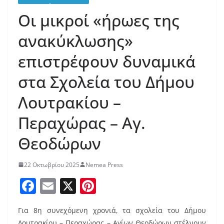
Οι μικροί «ήρωες της
ανακύκλωσης»
επιστρέφουν δυναμικά
στα Σχολεία του Δήμου
Λουτρακίου –
Περαχώρας – Αγ.
Θεοδώρων
22 Οκτωβρίου 2025
Nemea Press
F
E
X
Pi
a
m
nt
Για 8η συνεχόμενη χρονιά, τα σχολεία του Δήμου
c
ai
er
Λουτρακίου – Περαχώρας – Αγίων Θεοδώρων στέλνουν