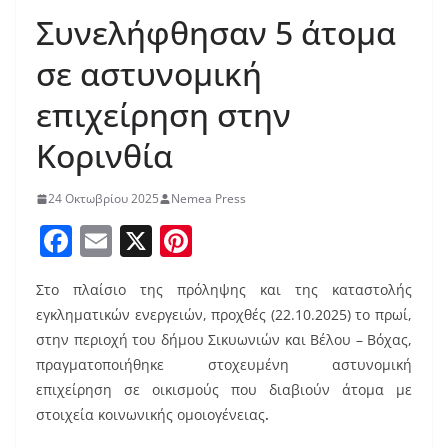
Συνελήφθησαν 5 άτομα
σε αστυνομική
επιχείρηση στην
Κορινθία
24 Οκτωβρίου 2025
Nemea Press
F
E
X
Pi
a
m
nt
Στο πλαίσιο της πρόληψης και της καταστολής
c
ai
er
εγκληματικών ενεργειών, προχθές (22.10.2025) το πρωί,
e
l
e
στην περιοχή του δήμου Σικυωνιών και Βέλου – Βόχας,
b
st
πραγματοποιήθηκε στοχευμένη αστυνομική
o
επιχείρηση σε οικισμούς που διαβιούν άτομα με
στοιχεία κοινωνικής ομοιογένειας
.
o