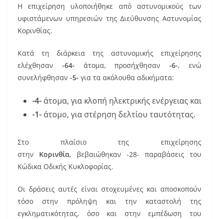
k
Η επιχείρηση υλοποιήθηκε από αστυνομικούς των
υφιστάμενων υπηρεσιών της Διεύθυνσης Αστυνομίας
Κορινθίας.
Κατά τη διάρκεια της αστυνομικής επιχείρησης
ελέχθησαν
-64-
άτομα, προσήχθησαν
-6-
, ενώ
συνελήφθησαν
-5-
για τα ακόλουθα αδικήματα:
-4-
άτομα, για κλοπή ηλεκτρικής ενέργειας και
-1-
άτομο, για στέρηση δελτίου ταυτότητας.
Στο πλαίσιο της επιχείρησης
στην
Κορινθία,
βεβαιώθηκαν -28- παραβάσεις του
Κώδικα Οδικής Κυκλοφορίας.
Οι δράσεις αυτές είναι στοχευμένες και αποσκοπούν
τόσο στην πρόληψη και την καταστολή της
εγκληματικότητας, όσο και στην εμπέδωση του