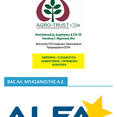
BΑΣ.ΑΛ. ΜΠΑΣΑΝΙΩΤΗΣ Α.Ε.