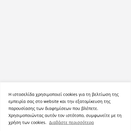
Η ιστοσελίδα χρησιμοποιεί cookies για τη βελτίωση της
εμπειρία σας στο website και την εξατομίκευση της
παρουσίασης των διαφημίσεων που βλέπετε.
Χρησιμοποιώντας αυτόν τον ιστότοπο, συμφωνείτε με τη
Πνευματικά Δικαιώματα © 2026
NemeaPress
. Τα πνευματικά
χρήση των cookies.
Διαβάστε περισσότερα
δικαιώματα προστατεύονται.