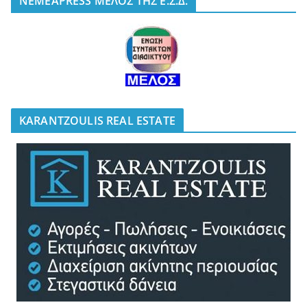
NEMEAPRESS ΜΕΛΟΣ ΤΗΣ Ε.Σ.Δ.
KARANTZOULIS REAL ESTATE