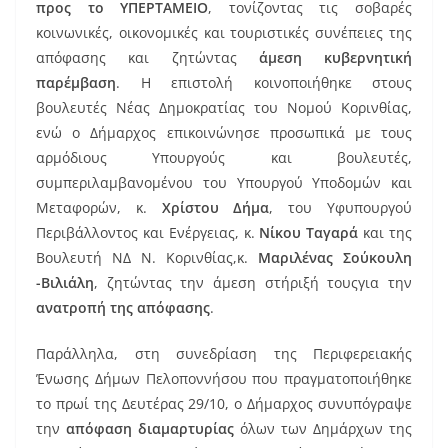
προς το ΥΠΕΡΤΑΜΕΙΟ
, τονίζοντας τις σοβαρές
κοινωνικές, οικονομικές και τουριστικές συνέπειες της
απόφασης και ζητώντας
άμεση κυβερνητική
παρέμβαση
. Η επιστολή κοινοποιήθηκε στους
βουλευτές Νέας Δημοκρατίας του Νομού Κορινθίας,
ενώ ο Δήμαρχος επικοινώνησε προσωπικά με τους
αρμόδιους Υπουργούς και βουλευτές,
συμπεριλαμβανομένου του Υπουργού Υποδομών και
Μεταφορών, κ.
Χρίστου Δήμα
, του Υφυπουργού
Περιβάλλοντος και Ενέργειας, κ.
Νίκου Ταγαρά
και της
Βουλευτή ΝΔ Ν. Κορινθίας,κ.
Μαριλένας Σούκουλη
-Βιλιάλη
, ζητώντας την άμεση στήριξή τουςγια την
ανατροπή της απόφασης
.
Παράλληλα, στη συνεδρίαση της Περιφερειακής
Ένωσης Δήμων Πελοποννήσου που πραγματοποιήθηκε
το πρωί της Δευτέρας 29/10, ο Δήμαρχος συνυπόγραψε
την
απόφαση διαμαρτυρίας
όλων των Δημάρχων της