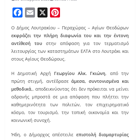
F
E
X
Pi
a
m
nt
Ο Δήμος Λουτρακίου – Περαχώρας – Αγίων Θεοδώρων
c
ai
er
εκφράζει την πλήρη διαφωνία
του
και
την
έντονη
e
l
e
αντίθεσ
ή του
στην απόφαση για τον τερματισμό
b
st
λειτουργίας των καταστημάτων ΕΛΤΑ στο Λουτράκι και
o
στους Αγίους Θεοδώρους.
o
Η Δημοτική Αρχή
Γεωργίου Αλκ. Γκιώνη
, από την
k
πρώτη στιγμή, αντέδρασε
άμεσα, συντονισμένα και
μεθοδικά
,, αποδεικνύοντας ότι δεν πρόκειται να μείνει
αδρανής μπροστά σε μια απόφαση που πλήττει την
καθημερινότητα των πολιτών, τον επιχειρηματικό
κόσμο, τον τουρισμό, την τοπική οικονομία και την
κοινωνική συνοχή.
Ήδη, ο Δήμαρχος απέστειλε
επιστολή διαμαρτυρίας