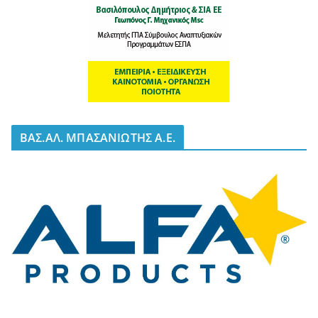
BΑΣ.ΑΛ. ΜΠΑΣΑΝΙΩΤΗΣ Α.Ε.