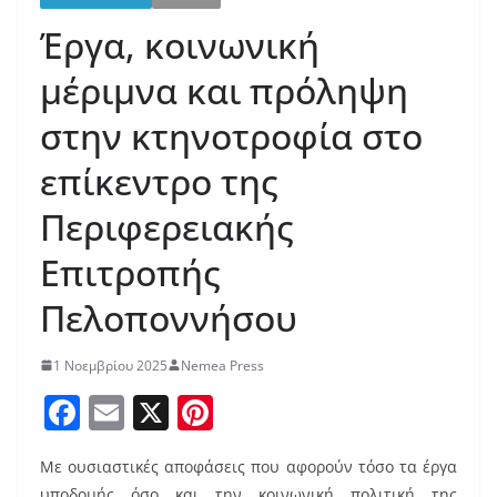
Έργα, κοινωνική
μέριμνα και πρόληψη
στην κτηνοτροφία στο
επίκεντρο της
Περιφερειακής
Επιτροπής
Πελοποννήσου
1 Νοεμβρίου 2025
Nemea Press
F
E
X
Pi
a
m
nt
Με ουσιαστικές αποφάσεις που αφορούν τόσο τα έργα
c
ai
er
υποδομής όσο και την κοινωνική πολιτική της