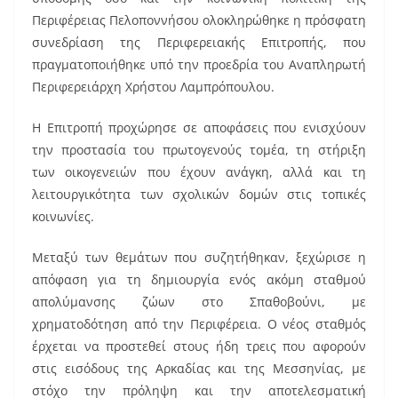
e
l
e
Περιφέρειας Πελοποννήσου ολοκληρώθηκε η πρόσφατη
b
st
συνεδρίαση της Περιφερειακής Επιτροπής, που
o
πραγματοποιήθηκε υπό την προεδρία του Αναπληρωτή
Περιφερειάρχη Χρήστου Λαμπρόπουλου.
o
k
Η Επιτροπή προχώρησε σε αποφάσεις που ενισχύουν
την προστασία του πρωτογενούς τομέα, τη στήριξη
των οικογενειών που έχουν ανάγκη, αλλά και τη
λειτουργικότητα των σχολικών δομών στις τοπικές
κοινωνίες.
Μεταξύ των θεμάτων που συζητήθηκαν, ξεχώρισε η
απόφαση για τη δημιουργία ενός ακόμη σταθμού
απολύμανσης ζώων στο Σπαθοβούνι, με
χρηματοδότηση από την Περιφέρεια. Ο νέος σταθμός
έρχεται να προστεθεί στους ήδη τρεις που αφορούν
στις εισόδους της Αρκαδίας και της Μεσσηνίας, με
στόχο την πρόληψη και την αποτελεσματική