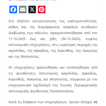
F
E
X
Pi
a
m
nt
Στο πλαίσιο αντιμετώπισης της εγκληματικότητας,
c
ai
er
καθώς και της διαμόρφωσης ασφαλών συνθηκών
e
l
e
διαβίωσης των πολιτών, πραγματοποιήθηκαν από την
b
st
17.10.2025 έως και χθες (30.10.2025), ευρείες
o
αστυνομικές επιχειρήσεις, στις ευρύτερες περιοχές της
Αργολίδας, της Αρκαδίας, της Κορινθίας, της Λακωνίας
o
και της Μεσσηνίας.
k
Οι επιχειρήσεις οργανώθηκαν και υλοποιήθηκαν από
τις Διευθύνσεις Αστυνομίας Αργολίδας, Αρκαδίας,
Κορινθίας, Λακωνίας και Μεσσηνίας, σύμφωνα με τον
επιχειρησιακό σχεδιασμό της Γενικής Περιφερειακής
Αστυνομικής Διεύθυνσης Πελοποννήσου.
Κατά τη διάρκεια των επιχειρήσεων, έγιναν έλεγχοι
σε