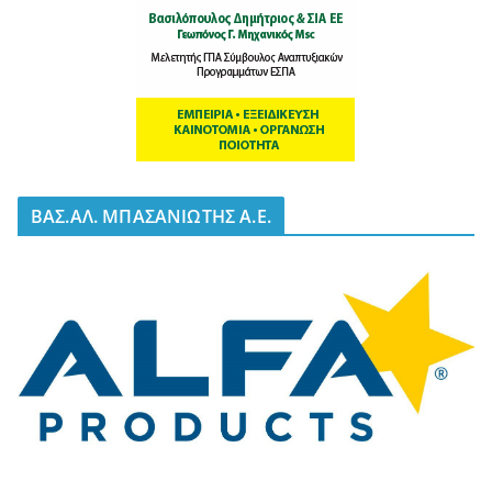
BΑΣ.ΑΛ. ΜΠΑΣΑΝΙΩΤΗΣ Α.Ε.