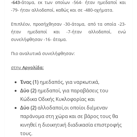
-643-
άτομα, εκ των οποίων -564- ήταν ημεδαποί και
-79- ήταν αλλοδαποί, καθώς και σε -480-οχήματα.
Επιπλέον, προσήχθησαν -30-άτομα, από τα οποία -23-
ήταν ημεδαποί και -7-ήταν αλλοδαποί, ενώ
συνελήφθησαν -16- άτομα.
Πιο αναλυτικά συνελήφθησαν:
στην
Αργολίδα:
Ένας (1)
ημεδαπός, για ναρκωτικά,
Δύο (2)
ημεδαποί, για παραβάσεις του
Κώδικα Οδικής Κυκλοφορίας και
Δύο (2)
αλλοδαποί,οι οποίοι διέμεναν
παράνομα στη χώρα και σε βάρος τους θα
κινηθεί η διοικητική διαδικασία επιστροφής
τους.