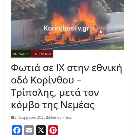
ΚΟΙΝΩΝΙΑ
ΤΟΠΙΚΑ ΝΕΑ
Φωτιά σε ΙΧ στην εθνική
οδό Κορίνθου –
Τρίπολης, μετά τον
κόμβο της Νεμέας
2 Νοεμβρίου 2025
Nemea Press
F
E
X
Pi