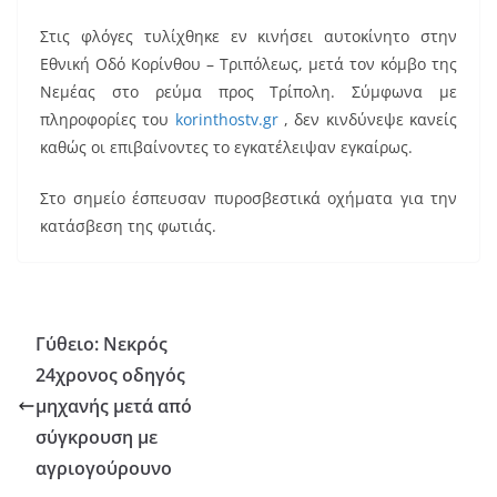
a
m
nt
Στις φλόγες τυλίχθηκε εν κινήσει αυτοκίνητο στην
c
ai
er
Εθνική Οδό Κορίνθου – Τριπόλεως, μετά τον κόμβο της
e
l
e
Νεμέας στο ρεύμα προς Τρίπολη. Σύμφωνα με
b
st
πληροφορίες του
korinthostv.gr
, δεν κινδύνεψε κανείς
o
καθώς οι επιβαίνοντες το εγκατέλειψαν εγκαίρως.
o
Στο σημείο έσπευσαν πυροσβεστικά οχήματα για την
k
κατάσβεση της φωτιάς.
Γύθειο: Νεκρός
24χρονος οδηγός
μηχανής μετά από
σύγκρουση με
αγριογούρουνο