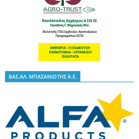
BΑΣ.ΑΛ. ΜΠΑΣΑΝΙΩΤΗΣ Α.Ε.