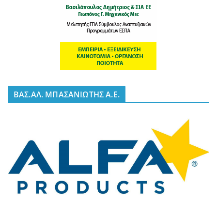
BΑΣ.ΑΛ. ΜΠΑΣΑΝΙΩΤΗΣ Α.Ε.