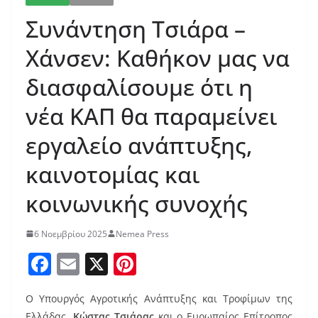
Συνάντηση Τσιάρα –
Χάνσεν: Καθήκον μας να
διασφαλίσουμε ότι η
νέα ΚΑΠ θα παραμείνει
εργαλείο ανάπτυξης,
καινοτομίας και
κοινωνικής συνοχής
6 Νοεμβρίου 2025
Nemea Press
F
E
X
Pi
a
m
nt
Ο Υπουργός Αγροτικής Ανάπτυξης και Τροφίμων της
c
ai
er
Ελλάδας,
Κώστας Τσιάρας
και ο Ευρωπαίος Επίτροπος