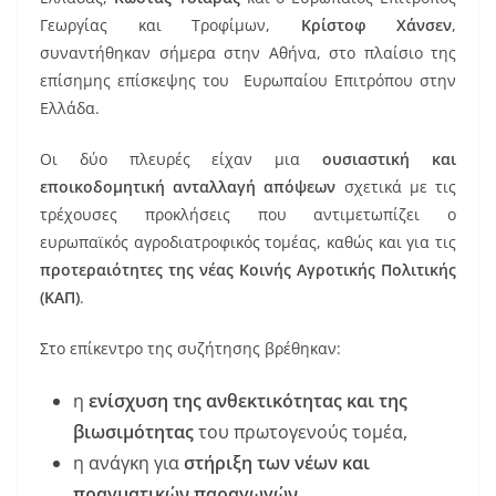
e
l
e
Γεωργίας και Τροφίμων,
Κρίστοφ Χάνσεν
,
b
st
συναντήθηκαν σήμερα στην Αθήνα, στο πλαίσιο της
o
επίσημης επίσκεψης του Ευρωπαίου Επιτρόπου στην
Ελλάδα.
o
k
Οι δύο πλευρές είχαν μια
ουσιαστική και
εποικοδομητική ανταλλαγή απόψεων
σχετικά με τις
τρέχουσες προκλήσεις που αντιμετωπίζει ο
ευρωπαϊκός αγροδιατροφικός τομέας, καθώς και για τις
προτεραιότητες της νέας Κοινής Αγροτικής Πολιτικής
(ΚΑΠ)
.
Στο επίκεντρο της συζήτησης βρέθηκαν:
η
ενίσχυση της ανθεκτικότητας και της
βιωσιμότητας
του πρωτογενούς τομέα,
η ανάγκη για
στήριξη των νέων και
πραγματικών παραγωγών
,