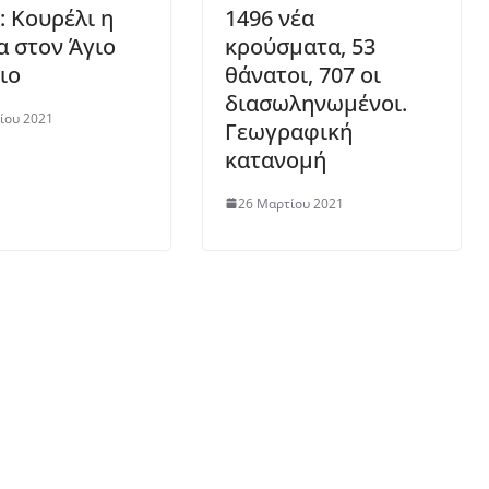
: Κουρέλι η
1496 νέα
α στον Άγιο
κρούσματα, 53
ιο
θάνατοι, 707 οι
διασωληνωμένοι.
ίου 2021
Γεωγραφική
κατανομή
26 Μαρτίου 2021