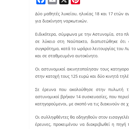
a
m
nt
Δύο μαθητές λυκείου, ηλικίας 18 και 17 ετών
c
ai
er
για διακίνηση ναρκωτικών.
e
l
e
b
st
Ειδικότερα, σύμφωνα με την Αστυνομία, στο π
σε λύκειο στη Ναύπακτο, διαπιστώθηκε ότι 
o
συγκρότημα, κατά το ωράριο λειτουργίας του Λ
o
και σε σταθμευμένο αυτοκίνητο.
k
Οι αστυνομικοί ακινητοποίησαν τους κατηγορο
στην κατοχή τους 125 ευρώ και δύο κινητά τηλ
Σε έρευνα που ακολούθησε στην πυλωτή τη
αστυνομικοί βρήκαν 14 συσκευασίες, που περιεί
κατηγορούμενοι, με σκοπό να τις διακινούν σε 
Οι συλληφθέντες θα οδηγηθούν στον εισαγγελέ
έρευνες, προκειμένου να διακριβωθεί η πηγή