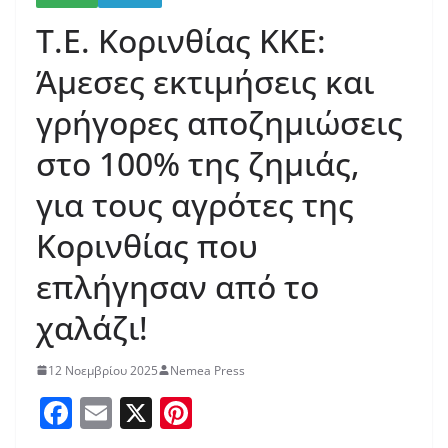
Τ.Ε. Κορινθίας ΚΚΕ:
Άμεσες εκτιμήσεις και
γρήγορες αποζημιώσεις
στο 100% της ζημιάς,
για τους αγρότες της
Κορινθίας που
επλήγησαν από το
χαλάζι!
12 Νοεμβρίου 2025
Nemea Press
F
E
X
Pi
a
m
nt