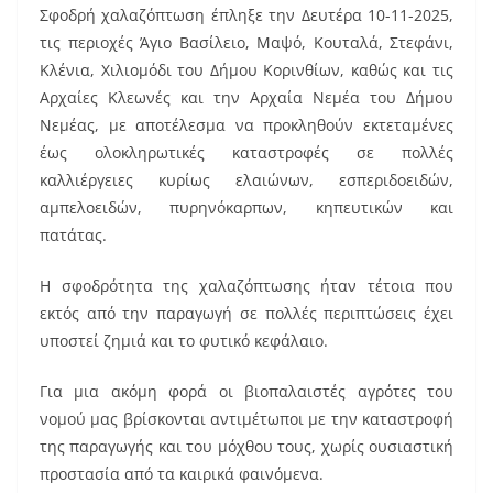
Σφοδρή χαλαζόπτωση έπληξε την Δευτέρα 10-11-2025,
c
ai
er
τις περιοχές Άγιο Βασίλειο, Μαψό, Κουταλά, Στεφάνι,
e
l
e
Κλένια, Χιλιομόδι του Δήμου Κορινθίων, καθώς και τις
b
st
Αρχαίες Κλεωνές και την Αρχαία Νεμέα του Δήμου
o
Νεμέας, με αποτέλεσμα να προκληθούν εκτεταμένες
έως ολοκληρωτικές καταστροφές σε πολλές
o
καλλιέργειες κυρίως ελαιώνων, εσπεριδοειδών,
k
αμπελοειδών, πυρηνόκαρπων, κηπευτικών και
πατάτας.
Η σφοδρότητα της χαλαζόπτωσης ήταν τέτοια που
εκτός από την παραγωγή σε πολλές περιπτώσεις έχει
υποστεί ζημιά και το φυτικό κεφάλαιο.
Για μια ακόμη φορά οι βιοπαλαιστές αγρότες του
νομού μας βρίσκονται αντιμέτωποι με την καταστροφή
της παραγωγής και του μόχθου τους, χωρίς ουσιαστική
προστασία από τα καιρικά φαινόμενα.