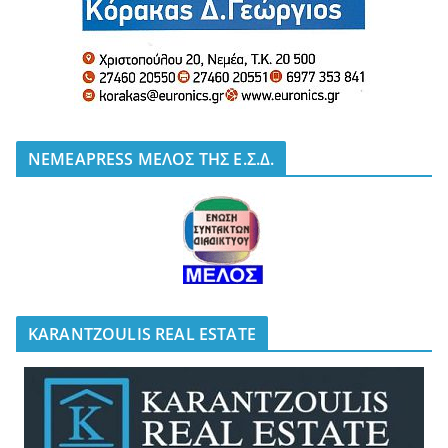
NEMEAPRESS ΜΕΛΟΣ ΤΗΣ Ε.Σ.Δ.
KARANTZOULIS REAL ESTATE