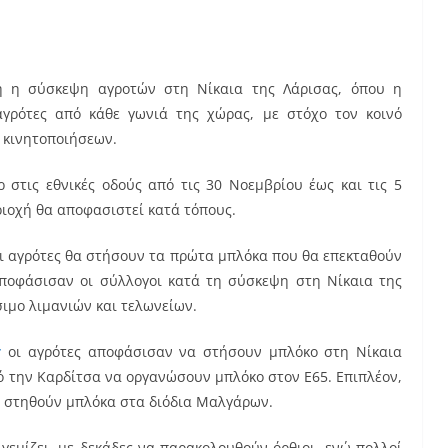
η η σύσκεψη αγροτών στη Νίκαια της Λάρισας, όπου η
γρότες από κάθε γωνιά της χώρας, με στόχο τον κοινό
 κινητοποιήσεων.
στις εθνικές οδούς από τις 30 Νοεμβρίου έως και τις 5
ριοχή θα αποφασιστεί κατά τόπους.
οι αγρότες θα στήσουν τα πρώτα μπλόκα που θα επεκταθούν
αποφάσισαν οι σύλλογοι κατά τη σύσκεψη στη Νίκαια της
ιμο λιμανιών και τελωνείων.
r
οι αγρότες αποφάσισαν να στήσουν μπλόκο στη Νίκαια
πό την Καρδίτσα να οργανώσουν μπλόκο στον Ε65. Επιπλέον,
α στηθούν μπλόκα στα διόδια Μαλγάρων.
γεμίζει, με δεκάδες να παρακολουθούν όρθιοι, ενώ πολλοί