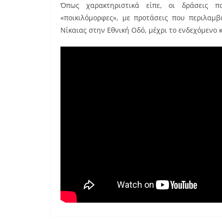
Όπως χαρακτηριστικά είπε, οι δράσεις π
«ποικιλόμορφες», με προτάσεις που περιλαμ
Νίκαιας στην Εθνική Οδό, μέχρι το ενδεχόμενο 