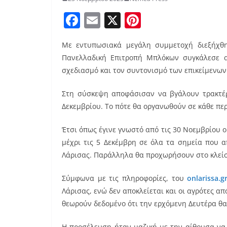
F
E
X
Pi
a
m
nt
Με εντυπωσιακά μεγάλη συμμετοχή διεξήχθ
c
ai
er
Πανελλαδική Επιτροπή Μπλόκων συγκάλεσε α
e
l
e
σχεδιασμό και τον συντονισμό των επικείμενων
b
st
Στη σύσκεψη αποφάσισαν να βγάλουν τρακτέρ 
o
Δεκεμβρίου. Το πότε θα οργανωθούν σε κάθε πε
o
k
Έτσι όπως έγινε γνωστό από τις 30 Νοεμβρίου 
μέχρι τις 5 Δεκέμβρη σε όλα τα σημεία που 
Λάρισας. Παράλληλα θα προχωρήσουν στο κλείσ
Σύμφωνα με τις πληροφορίες, του
onlarissa.g
Λάρισας, ενώ δεν αποκλείεται και οι αγρότες α
θεωρούν δεδομένο ότι την ερχόμενη Δευτέρα θ
Η προσέλευση ήταν μαζική με την αίθουσα να 