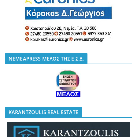
NEMEAPRESS ΜΕΛΟΣ ΤΗΣ Ε.Σ.Δ.
KARANTZOULIS REAL ESTATE