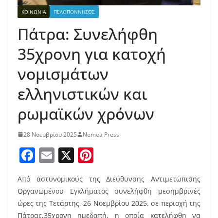
ΚΟΙΝΩΝΙΑ
ΠΕΛΟΠΟΝΝΗΣΟΣ
Πάτρα: Συνελήφθη
35χρονη για κατοχή
νομισμάτων
ελληνιστικών και
ρωμαϊκών χρόνων
28 Νοεμβρίου 2025
Nemea Press
F
E
X
Pi
a
m
nt
Από αστυνομικούς της Διεύθυνσης Αντιμετώπισης
c
ai
er
Οργανωμένου Εγκλήματος συνελήφθη μεσημβρινές
e
l
e
ώρες της Τετάρτης, 26 Νοεμβρίου 2025, σε περιοχή της
b
st
Πάτρας,35χρονη ημεδαπή, η οποία κατελήφθη να