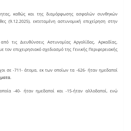
ότητας, καθώς και της διαμόρφωσης ασφαλών συνθηκών
ες (9.12.2025), εκτεταμένη αστυνομική επιχείρηση στην
από τις Διευθύνσεις Αστυνομίας Αργολίδας, Αρκαδίας,
ε τον επιχειρησιακό σχεδιασμό της Γενικής Περιφερειακής
χοι σε -711- άτομα, εκ των οποίων τα -626- ήταν ημεδαποί
ματα
.
οποία -40- ήταν ημεδαποί και -15-ήταν αλλοδαποί, ενώ