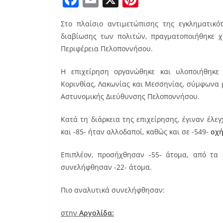
a
m
nt
Στο πλαίσιο αντιμετώπισης της εγκληματικ
c
ai
er
διαβίωσης των πολιτών, πραγματοποιήθηκε χθ
e
l
e
Περιφέρεια Πελοποννήσου.
b
st
Η επιχείρηση οργανώθηκε και υλοποιήθηκε 
o
Κορινθίας, Λακωνίας και Μεσσηνίας, σύμφωνα μ
o
Αστυνομικής Διεύθυνσης Πελοποννήσου.
k
Κατά τη διάρκεια της επιχείρησης, έγιναν έλεγ
και -85- ήταν αλλοδαποί, καθώς και σε -549-
οχή
Επιπλέον, προσήχθησαν -55- άτομα, από τα 
συνελήφθησαν -22- άτομα.
Πιο αναλυτικά συνελήφθησαν:
στην
Αργολίδα: