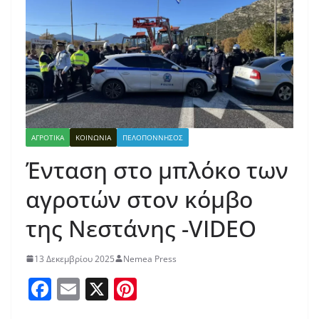
ΑΓΡΟΤΙΚΑ
ΚΟΙΝΩΝΙΑ
ΠΕΛΟΠΟΝΝΗΣΟΣ
Ένταση στο μπλόκο των
αγροτών στον κόμβο
της Νεστάνης -VIDEO
13 Δεκεμβρίου 2025
Nemea Press
F
E
X
Pi
a
m
nt