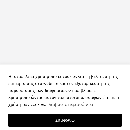
Η ιστοσελίδα χρησιμοποιεί cookies για τη βελτίωση της
εμπειρία σας στο website και την εξατομίκευση της
παρουσίασης των διαφημίσεων που βλέπετε.
Χρησιμοποιώντας αυτόν τον ιστότοπο, συμφωνείτε με τη
Πνευματικά Δικαιώματα © 2026
NemeaPress
. Τα πνευματικά
χρήση των cookies.
Διαβάστε περισσότερα
δικαιώματα προστατεύονται.
Θέμα:
ColorMag
από ThemeGrill. Κατασκευασμένο με
Συμφωνώ
WordPress
.