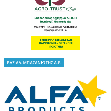
BΑΣ.ΑΛ. ΜΠΑΣΑΝΙΩΤΗΣ Α.Ε.