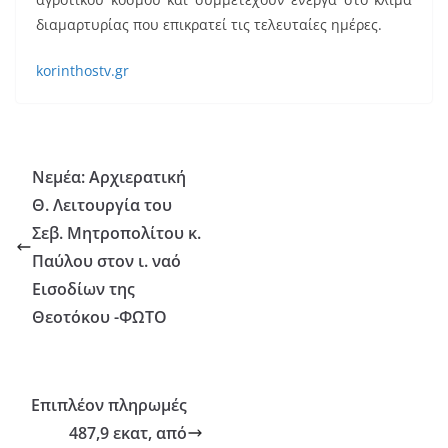
k
διαμαρτυρίας που επικρατεί τις τελευταίες ημέρες.
korinthostv.gr
Νεμέα: Αρχιερατική
Θ. Λειτουργία του
Σεβ. Μητροπολίτου κ.
Παύλου στον ι. ναό
Εισοδίων της
Θεοτόκου -ΦΩΤΟ
Επιπλέον πληρωμές
487,9 εκατ, από