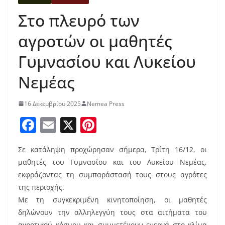
Στο πλευρό των
αγροτών οι μαθητές
Γυμνασίου και Λυκείου
Νεμέας
16 Δεκεμβρίου 2025
Nemea Press
F
E
X
Pi
a
m
nt
Σε κατάληψη προχώρησαν σήμερα, Τρίτη 16/12, οι
c
ai
er
μαθητές του Γυμνασίου και του Λυκείου Νεμέας,
e
l
e
εκφράζοντας τη συμπαράστασή τους στους αγρότες
b
st
της περιοχής.
o
Με τη συγκεκριμένη κινητοποίηση, οι μαθητές
δηλώνουν την αλληλεγγύη τους στα αιτήματα του
o
αγροτικού κόσμου και συμμετέχουν ενεργά στο κλίμα