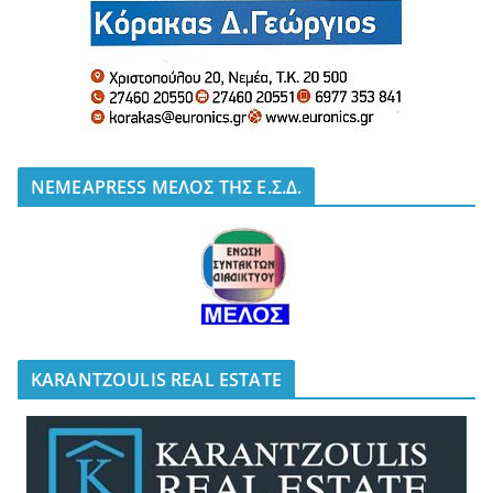
NEMEAPRESS ΜΕΛΟΣ ΤΗΣ Ε.Σ.Δ.
KARANTZOULIS REAL ESTATE