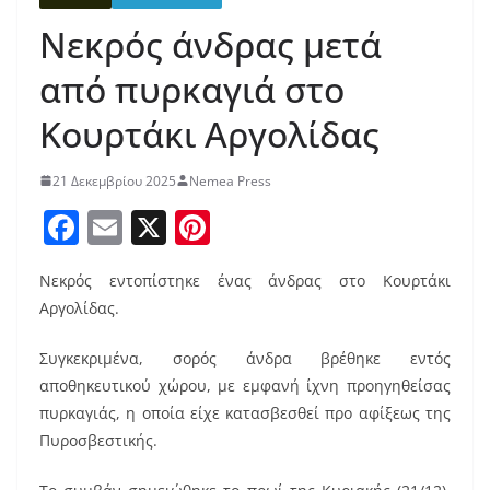
Νεκρός άνδρας μετά
από πυρκαγιά στο
Κουρτάκι Αργολίδας
21 Δεκεμβρίου 2025
Nemea Press
F
E
X
Pi
a
m
nt
Νεκρός εντοπίστηκε ένας άνδρας στο Κουρτάκι
c
ai
er
Αργολίδας.
e
l
e
b
st
Συγκεκριμένα, σορός άνδρα βρέθηκε εντός
αποθηκευτικού χώρου, με εμφανή ίχνη προηγηθείσας
o
πυρκαγιάς, η οποία είχε κατασβεσθεί προ αφίξεως της
o
Πυροσβεστικής.
k