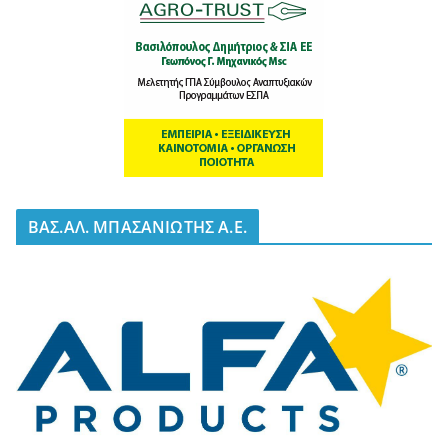
BΑΣ.ΑΛ. ΜΠΑΣΑΝΙΩΤΗΣ Α.Ε.