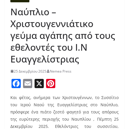
Ναύπλιο –
Χριστουγεννιάτικο
γεύμα αγάπης από τους
εθελοντές του Ι.Ν
Ευαγγελίστριας
25 Δεκεμβρίου 2025
Nemea Press
F
E
X
Pi
a
m
nt
Και φέτος, ανήμερα των Χριστουγέννων, το Συσσίτιο
c
ai
er
του Ιερού Ναού της Ευαγγελίστριας στο Ναύπλιο,
e
l
e
πρόσφερε ένα πιάτο ζεστό φαγητό για τους απόρους
b
st
της ευρύτερης περιοχής του Ναυπλίου , Πέμπτη 25
Δεκεμβρίου 2025. Εθελόντριες του συσσιτίου,