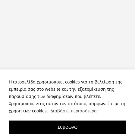
Η ιστοσελίδα χρησιμοποιεί cookies για τη βελτίωση της
εμπειρία σας στο website και την εξατομίκευση της
παρουσίασης των διαφημίσεων που βλέπετε.
Χρησιμοποιώντας αυτόν τον ιστότοπο, συμφωνείτε με τη
Πνευματικά Δικαιώματα © 2026
NemeaPress
. Τα πνευματικά
χρήση των cookies.
Διαβάστε περισσότερα
δικαιώματα προστατεύονται.
Θέμα:
ColorMag
από ThemeGrill. Κατασκευασμένο με
Συμφωνώ
WordPress
.