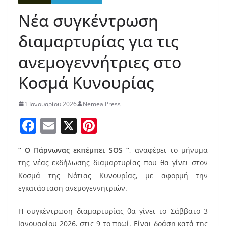
Νέα συγκέντρωση
διαμαρτυρίας για τις
ανεμογεννήτριες στο
Κοσμά Κυνουρίας
1 Ιανουαρίου 2026
Nemea Press
F
E
X
Pi
a
m
nt
“ Ο Πάρνωνας εκπέμπει SOS “
, αναφέρει το μήνυμα
c
ai
er
της νέας εκδήλωσης διαμαρτυρίας που θα γίνει στον
e
l
e
Κοσμά της Νότιας Κυνουρίας, με αφορμή την
b
st
εγκατάσταση ανεμογεννητριών.
o
Η συγκέντρωση διαμαρτυρίας θα γίνει το Σάββατο 3
o
Ιανουαρίου 2026, στις 9 το πρωί. Είναι δράση κατά της