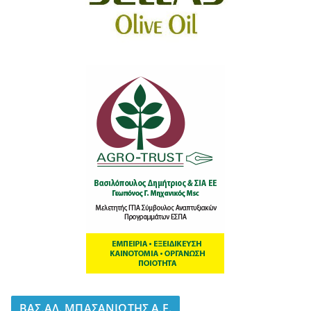
BΑΣ.ΑΛ. ΜΠΑΣΑΝΙΩΤΗΣ Α.Ε.