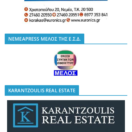
NEMEAPRESS ΜΕΛΟΣ ΤΗΣ Ε.Σ.Δ.
KARANTZOULIS REAL ESTATE