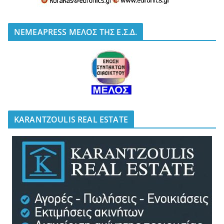
NEMEAPRESS ΜΕΛΟΣ ΤΗΣ Ε.Σ.Δ.
KARANTZOULIS REAL ESTATE