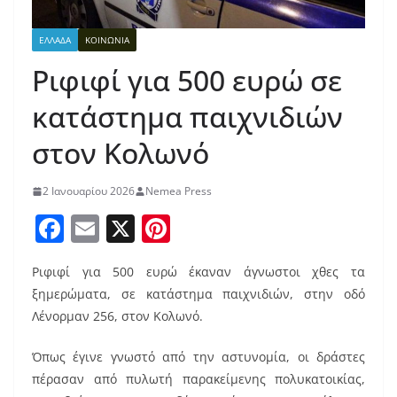
ΕΛΛΑΔΑ
ΚΟΙΝΩΝΙΑ
Ριφιφί για 500 ευρώ σε
κατάστημα παιχνιδιών
στον Κολωνό
2 Ιανουαρίου 2026
Nemea Press
F
E
X
Pi
a
m
nt
Ριφιφί για 500 ευρώ έκαναν άγνωστοι χθες τα
c
ai
er
ξημερώματα, σε κατάστημα παιχνιδιών, στην οδό
e
l
e
Λένορμαν 256, στον Κολωνό.
b
st
Όπως έγινε γνωστό από την αστυνομία, οι δράστες
o
πέρασαν από πυλωτή παρακείμενης πολυκατοικίας,