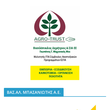
BΑΣ.ΑΛ. ΜΠΑΣΑΝΙΩΤΗΣ Α.Ε.