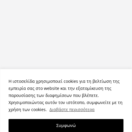
Η ιστοσελίδα χρησιμοποιεί cookies για τη βελτίωση της
εμπειρία σας στο website και την εξατομίκευση της
παρουσίασης των διαφημίσεων που βλέπετε.
Χρησιμοποιώντας αυτόν τον ιστότοπο, συμφωνείτε με τη
Πνευματικά Δικαιώματα © 2026
NemeaPress
. Τα πνευματικά
χρήση των cookies.
Διαβάστε περισσότερα
δικαιώματα προστατεύονται.
Θέμα:
ColorMag
από ThemeGrill. Κατασκευασμένο με
Συμφωνώ
WordPress
.