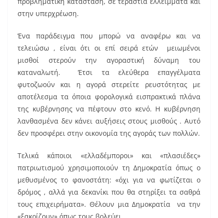
προβληματική κατάσταση, σε τεράστια ελλείμματα και
στην υπερχρέωση.
Ένα παράδειγμα που μπορώ να αναφέρω και να
τελειώσω , είναι ότι οι επί σειρά ετών μειωμένοι
μισθοί στερούν την αγοραστική δύναμη του
καταναλωτή. Έτσι τα ελεύθερα επαγγέλματα
φυτοζωούν και η αγορά στερείτε ρευστότητας με
αποτέλεσμα τα όποια φορολογικά εισπρακτικά πλάνα
της κυβέρνησης να πέφτουν στο κενό. Η κυβέρνηση
λανθασμένα δεν κάνει αυξήσεις στους μισθούς . Αυτό
δεν προσφέρει στην οικονομία της αγοράς των πολλών.
Τελικά κάποιοι «ελλαδέμποροι» και «πλασιέδες»
πατριωτισμού χρησιμοποιούν τη Δημοκρατία όπως ο
μεθυσμένος το φανοστάτη: «όχι για να φωτίζεται ο
δρόμος , αλλά για δεκανίκι που θα στηρίξει τα σαθρά
τους επιχειρήματα». Θέλουν μια Δημοκρατία να την
«ξακρίζουν» όπως τους βολεύει.