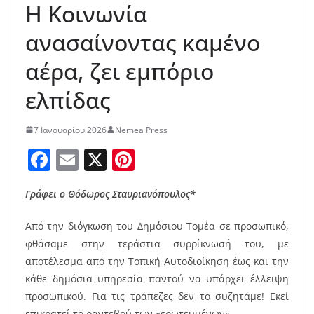
Η Κοινωνία
ανασαίνοντας καμένο
αέρα, ζει εμπόριο
ελπίδας
7 Ιανουαρίου 2026
Nemea Press
F
E
X
Pi
a
m
nt
Γράφει ο Θόδωρος Σταυριανόπουλος*
c
ai
er
e
l
e
Από την διόγκωση του Δημόσιου Τομέα σε προσωπικό,
b
st
φθάσαμε στην τεράστια συρρίκνωσή του, με
αποτέλεσμα από την Τοπική Αυτοδιοίκηση έως και την
o
κάθε δημόσια υπηρεσία παντού να υπάρχει έλλειψη
o
προσωπικού. Για τις τράπεζες δεν το συζητάμε! Εκεί
επικρατεί το ραντεβού των «ερωτευμένων».