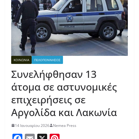
ΚΟΙΝΩΝΙΑ
ΠΕΛΟΠΟΝΝΗΣΟΣ
Συνελήφθησαν 13
άτομα σε αστυνομικές
επιχειρήσεις σε
Αργολίδα και Λακωνία
14 Ιανουαρίου 2026
Nemea Press
F
E
X
Pi