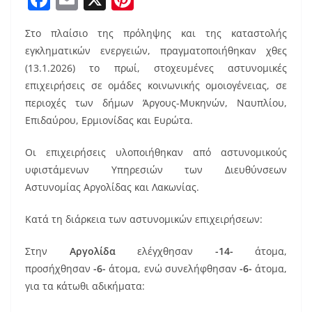
a
m
nt
Στο πλαίσιο της πρόληψης και της καταστολής
c
ai
er
εγκληματικών ενεργειών, πραγματοποιήθηκαν χθες
e
l
e
(13.1.2026) το πρωί, στοχευμένες αστυνομικές
b
st
επιχειρήσεις σε ομάδες κοινωνικής ομοιογένειας, σε
o
περιοχές των δήμων Άργους-Μυκηνών, Ναυπλίου,
Επιδαύρου, Ερμιονίδας και Ευρώτα.
o
k
Οι επιχειρήσεις υλοποιήθηκαν από αστυνομικούς
υφιστάμενων Υπηρεσιών των Διευθύνσεων
Αστυνομίας Αργολίδας και Λακωνίας.
Κατά τη διάρκεια των αστυνομικών επιχειρήσεων:
Στην
Αργολίδα
ελέγχθησαν
-14-
άτομα,
προσήχθησαν
-6-
άτομα, ενώ συνελήφθησαν
-6-
άτομα,
για τα κάτωθι αδικήματα: