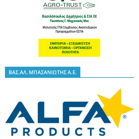
BΑΣ.ΑΛ. ΜΠΑΣΑΝΙΩΤΗΣ Α.Ε.