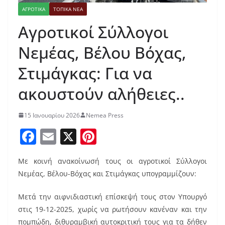
ΑΓΡΟΤΙΚΑ
ΤΟΠΙΚΑ ΝΕΑ
Αγροτικοί Σύλλογοι
Νεμέας, Βέλου Βόχας,
Στιμάγκας: Για να
ακουστούν αλήθειες..
15 Ιανουαρίου 2026
Nemea Press
F
E
X
Pi
a
m
nt
Με κοινή ανακοίνωσή τους οι αγροτικοί Σύλλογοι
c
ai
er
Νεμέας, Βέλου-Βόχας και Στιμάγκας υπογραμμίζουν:
e
l
e
b
st
Μετά την αιφνιδιαστική επίσκεψή τους στον Υπουργό
στις 19-12-2025, χωρίς να ρωτήσουν κανέναν και την
o
πομπώδη, διθυραμβική αυτοκριτική τους για τα δήθεν