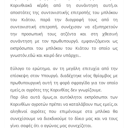
o
Κορινθιακά κέρδη από τη συνάντηση αυτή,οι
k
αποστάτες της συντονιστικής επιτροπής του μπλόκου
του Κιάτου, παρά την διαγραφή τους από τη
συντονιστική επιτροπή, συνέχισαν να εξυπηρετούν
την προσωπική τους ατζέντα και στη χθεσινή
συνάντηση με τον πρωθυπουργό, εμφανιζόμενοι ως
εκπρόσωποι του μπλόκου του Κιάτου το οποίο ως
γνωστόν,εδώ και καιρό δεν υπάρχει..
Εύλογο το ερώτημα, αν τη μεγάλη επιτυχία από την
επίσκεψη στον Υπουργό, διαδέχτηκε νέος θρίαμβος με
πρωθυπουργική αυτή τη φορά σφραγίδα για τον οποίο
εμείς,οι αγρότες της Κορινθίας δεν γνωρίζουμε.
Παρ όλα αυτά όμως,οι αυτόκλητοι εκπρόσωποι των
Κορινθίων αγροτών πρέπει να καταλάβουν πως εμείς,οι
αληθινοί αγρότες που επιμένουμε στα μπλόκα θα
συνεχίσουμε να διεκδικούμε το δίκιο μας και να τους
γίνει σαφές ότι ο αγώνας μας συνεχίζεται.