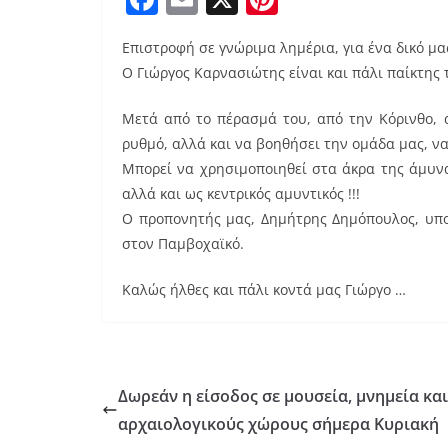
a
m
nt
Επιστροφή σε γνώριμα λημέρια, για ένα δικό μας 
c
ai
er
Ο Γιώργος Καρνασιώτης είναι και πάλι παίκτης 
e
l
e
b
st
Μετά από το πέρασμά του, από την Κόρινθο, 
ρυθμό, αλλά και να βοηθήσει την ομάδα μας, να
o
Μπορεί να χρησιμοποιηθεί στα άκρα της άμυνα
o
αλλά και ως κεντρικός αμυντικός !!!
k
Ο προπονητής μας, Δημήτρης Δημόπουλος, υπολ
στον Παμβοχαϊκό.
Καλώς ήλθες και πάλι κοντά μας Γιώργο …
Δωρεάν η είσοδος σε μουσεία, μνημεία και
αρχαιολογικούς χώρους σήμερα Κυριακή