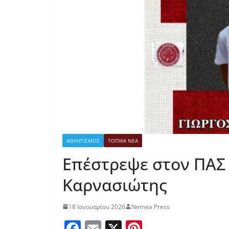
ΑΘΛΗΤΙΣΜΟΣ
ΤΟΠΙΚΑ ΝΕΑ
Επέστρεψε στον ΠΑΣ 
Καρνασιώτης
18 Ιανουαρίου 2026
Nemea Press
F
E
X
Pi