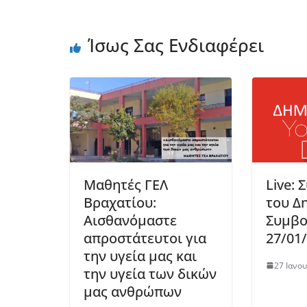
Ίσως Σας Ενδιαφέρει
Μαθητές ΓΕΛ
Live: 
Βραχατίου:
του Δ
Αισθανόμαστε
Συμβο
απροστάτευτοι για
27/01
την υγεία μας και
27 Ιανο
την υγεία των δικών
μας ανθρώπων