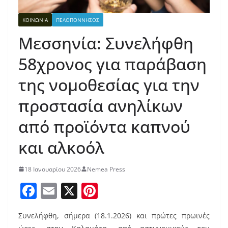
ΚΟΙΝΩΝΙΑ
ΠΕΛΟΠΟΝΝΗΣΟΣ
Μεσσηνία: Συνελήφθη
58χρονος για παράβαση
της νομοθεσίας για την
προστασία ανηλίκων
από προϊόντα καπνού
και αλκοόλ
18 Ιανουαρίου 2026
Nemea Press
F
E
X
Pi
a
m
nt
Συνελήφθη, σήμερα (18.1.2026) και πρώτες πρωινές
c
ai
er