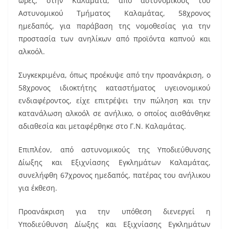
ώρες, στην Καλαμάτα, από αστυνομικούς του
e
l
e
Αστυνομικού Τμήματος Καλαμάτας, 58χρονος
b
st
ημεδαπός, για παράβαση της νομοθεσίας για την
o
προστασία των ανηλίκων από προϊόντα καπνού και
αλκοόλ.
o
k
Συγκεκριμένα, όπως προέκυψε από την προανάκριση, ο
58χρονος ιδιοκτήτης καταστήματος υγειονομικού
ενδιαφέροντος, είχε επιτρέψει την πώληση και την
κατανάλωση αλκοόλ σε ανήλικο, ο οποίος αισθάνθηκε
αδιαθεσία και μεταφέρθηκε στο Γ.Ν. Καλαμάτας.
Επιπλέον, από αστυνομικούς της Υποδιεύθυνσης
Δίωξης και Εξιχνίασης Εγκλημάτων Καλαμάτας,
συνελήφθη 67χρονος ημεδαπός, πατέρας του ανήλικου
για έκθεση.
Προανάκριση για την υπόθεση διενεργεί η
Υποδιεύθυνση Δίωξης και Εξιχνίασης Εγκλημάτων