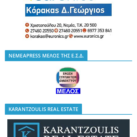
NEMEAPRESS ΜΕΛΟΣ ΤΗΣ Ε.Σ.Δ.
KARANTZOULIS REAL ESTATE